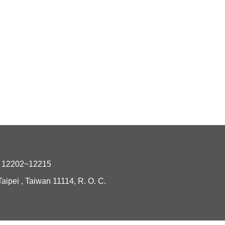
2202~12215
i , Taiwan 11114, R. O. C.