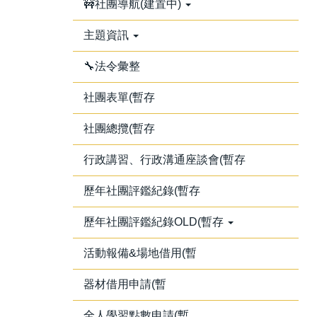
🚧社團導航(建置中)
主題資訊
🔧法令彙整
社團表單(暫存
社團總攬(暫存
行政講習、行政溝通座談會(暫存
歷年社團評鑑紀錄(暫存
歷年社團評鑑紀錄OLD(暫存
活動報備&場地借用(暫
器材借用申請(暫
全人學習點數申請(暫