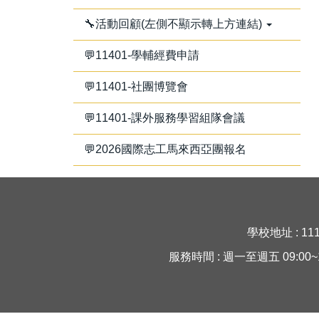
🔧活動回顧(左側不顯示轉上方連結)
💬11401-學輔經費申請
💬11401-社團博覽會
💬11401-課外服務學習組隊會議
💬2026國際志工馬來西亞團報名
學校地址 : 11
服務時間 : 週一至週五 09:00~16:30 