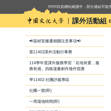
跳
!!!!!!!!!目前網站維護中，部分連結可能失
到
主
課外活動組
E
要
內
容
區
📢器材室搬遷相關注意事項📢
🈺11402課外活動行事曆
114學年度課外服務學習「在地有愛，服
務有感」四格漫畫創作徵件競賽
💬11402-社團評鑑專區
社團一覽(即)
一周場地時間(即)