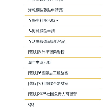
海報欄位張貼申請(暫
🔧學生社團活動
🔧海報欄位申請
🔧活動報備&場地登記
[舊版]課外學習榮譽榜
歷年主題活動
[舊版]💖國際志工服務團
[舊版]🔧社團聯合器材室
[舊版]2025社團負責人研習營
QQ