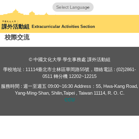
跳
Powered by
Translate
到
首頁
🔧活動回顧(左側不顯示轉上方連結)
校際交流
主
課外活動組
Extracurricular Activities Section
要
內
校際交流
容
區
© 中國文化大學 學生事務處 課外活動組
學校地址 : 11114臺北市士林區華岡路55號，聯絡電話 : (02)2861-
0511 轉分機 12202~12215
服務時間 : 週一至週五 09:00~16:30 Address：55, Hwa-Kang Road,
Yang-Ming-Shan, Shilin,Taipei , Taiwan 11114, R. O. C.
CCU