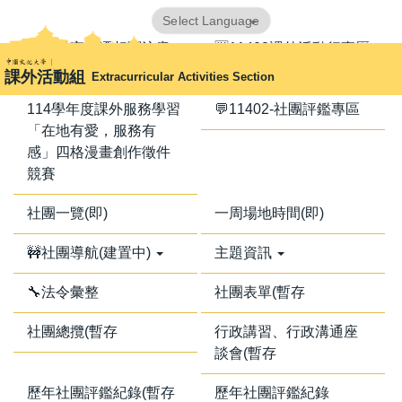
跳
Powered by
Translate
到
📢器材室搬遷相關注意
🈺11402課外活動行事曆
主
事項📢
課外活動組
Extracurricular Activities Section
要
內
114學年度課外服務學習
💬11402-社團評鑑專區
容
「在地有愛，服務有
區
感」四格漫畫創作徵件
競賽
社團一覽(即)
一周場地時間(即)
🚧社團導航(建置中)
主題資訊
🔧法令彙整
社團表單(暫存
社團總攬(暫存
行政講習、行政溝通座
談會(暫存
歷年社團評鑑紀錄(暫存
歷年社團評鑑紀錄