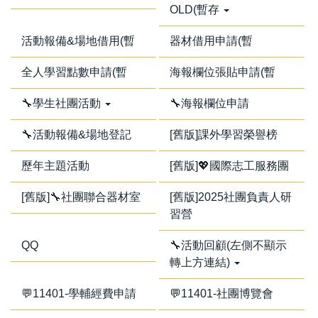
OLD(暫存
活動報備&場地借用(暫
器材借用申請(暫
全人學習點數申請(暫
海報欄位張貼申請(暫
🔧學生社團活動
🔧海報欄位申請
🔧活動報備&場地登記
[舊版]課外學習榮譽榜
歷年主題活動
[舊版]💖國際志工服務團
[舊版]🔧社團聯合器材室
[舊版]2025社團負責人研
習營
QQ
🔧活動回顧(左側不顯示
轉上方連結)
💬11401-學輔經費申請
💬11401-社團博覽會