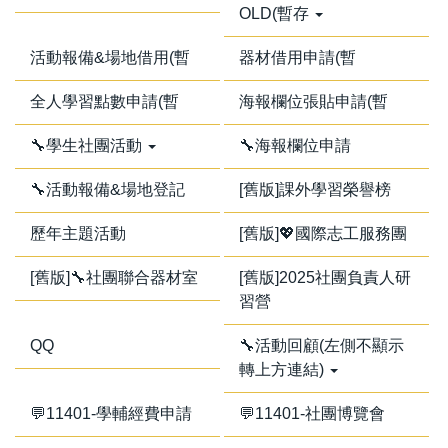
OLD(暫存
活動報備&場地借用(暫
器材借用申請(暫
全人學習點數申請(暫
海報欄位張貼申請(暫
🔧學生社團活動
🔧海報欄位申請
🔧活動報備&場地登記
[舊版]課外學習榮譽榜
歷年主題活動
[舊版]💖國際志工服務團
[舊版]🔧社團聯合器材室
[舊版]2025社團負責人研
習營
QQ
🔧活動回顧(左側不顯示
轉上方連結)
💬11401-學輔經費申請
💬11401-社團博覽會