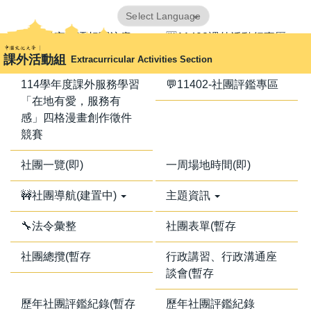
跳
Powered by
Translate
到
📢器材室搬遷相關注意
🈺11402課外活動行事曆
主
事項📢
課外活動組
Extracurricular Activities Section
要
內
114學年度課外服務學習
💬11402-社團評鑑專區
容
「在地有愛，服務有
區
感」四格漫畫創作徵件
競賽
社團一覽(即)
一周場地時間(即)
🚧社團導航(建置中)
主題資訊
🔧法令彙整
社團表單(暫存
社團總攬(暫存
行政講習、行政溝通座
談會(暫存
歷年社團評鑑紀錄(暫存
歷年社團評鑑紀錄