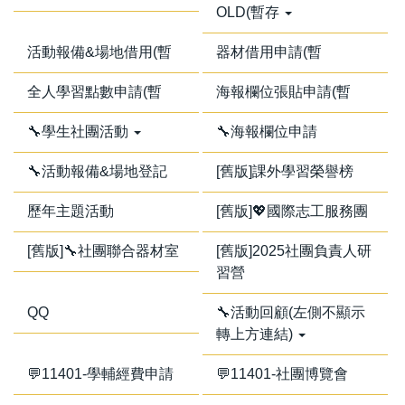
OLD(暫存
活動報備&場地借用(暫
器材借用申請(暫
全人學習點數申請(暫
海報欄位張貼申請(暫
🔧學生社團活動
🔧海報欄位申請
🔧活動報備&場地登記
[舊版]課外學習榮譽榜
歷年主題活動
[舊版]💖國際志工服務團
[舊版]🔧社團聯合器材室
[舊版]2025社團負責人研
習營
QQ
🔧活動回顧(左側不顯示
轉上方連結)
💬11401-學輔經費申請
💬11401-社團博覽會