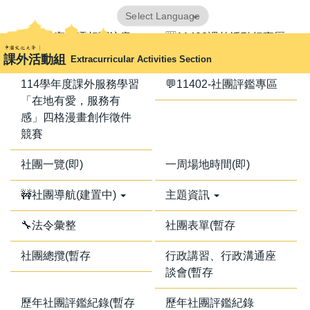
跳
Powered by
Translate
到
📢器材室搬遷相關注意
🈺11402課外活動行事曆
主
事項📢
課外活動組
Extracurricular Activities Section
要
內
114學年度課外服務學習
💬11402-社團評鑑專區
容
「在地有愛，服務有
區
感」四格漫畫創作徵件
競賽
社團一覽(即)
一周場地時間(即)
🚧社團導航(建置中)
主題資訊
🔧法令彙整
社團表單(暫存
社團總攬(暫存
行政講習、行政溝通座
談會(暫存
歷年社團評鑑紀錄(暫存
歷年社團評鑑紀錄