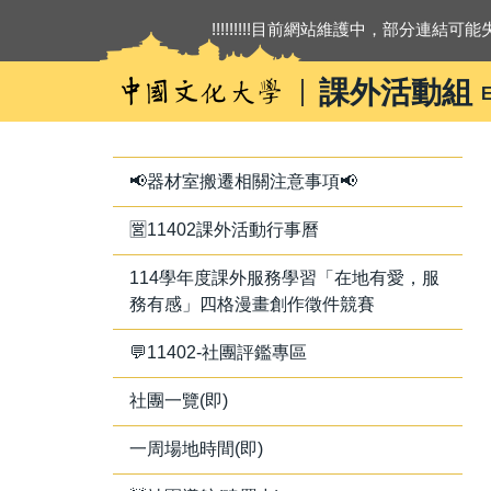
跳
!!!!!!!!!目前網站維護中，部分連結可能失
到
主
課外活動組
E
要
內
容
區
📢器材室搬遷相關注意事項📢
🈺11402課外活動行事曆
114學年度課外服務學習「在地有愛，服
務有感」四格漫畫創作徵件競賽
💬11402-社團評鑑專區
社團一覽(即)
一周場地時間(即)