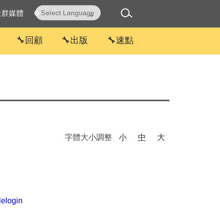
社群媒體
⚙
Powered by
Translate
🔧回顧
🔧出版
🔧速點
字體大小調整
小
中
大
lelogin