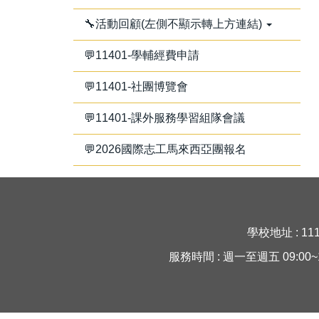
🔧活動回顧(左側不顯示轉上方連結)
💬11401-學輔經費申請
💬11401-社團博覽會
💬11401-課外服務學習組隊會議
💬2026國際志工馬來西亞團報名
學校地址 : 11
服務時間 : 週一至週五 09:00~16:30 