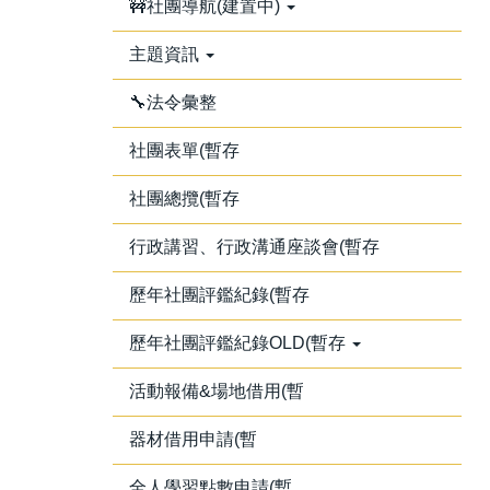
🚧社團導航(建置中)
主題資訊
🔧法令彙整
社團表單(暫存
社團總攬(暫存
行政講習、行政溝通座談會(暫存
歷年社團評鑑紀錄(暫存
歷年社團評鑑紀錄OLD(暫存
活動報備&場地借用(暫
器材借用申請(暫
全人學習點數申請(暫