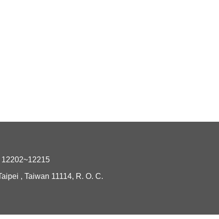
2202~12215
i , Taiwan 11114, R. O. C.