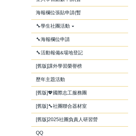
海報欄位張貼申請(暫
🔧學生社團活動
🔧海報欄位申請
🔧活動報備&場地登記
[舊版]課外學習榮譽榜
歷年主題活動
[舊版]💖國際志工服務團
[舊版]🔧社團聯合器材室
[舊版]2025社團負責人研習營
QQ