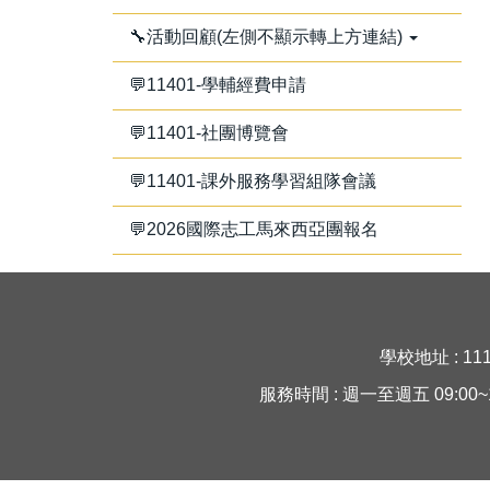
🔧活動回顧(左側不顯示轉上方連結)
💬11401-學輔經費申請
💬11401-社團博覽會
💬11401-課外服務學習組隊會議
💬2026國際志工馬來西亞團報名
學校地址 : 11
服務時間 : 週一至週五 09:00~16:30 