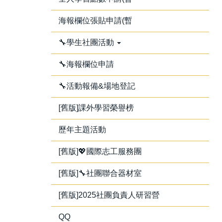
海報欄位張貼申請(暫
🔧學生社團活動
🔧海報欄位申請
🔧活動報備&場地登記
[舊版]課外學習榮譽榜
歷年主題活動
[舊版]💖國際志工服務團
[舊版]🔧社團聯合器材室
[舊版]2025社團負責人研習營
QQ