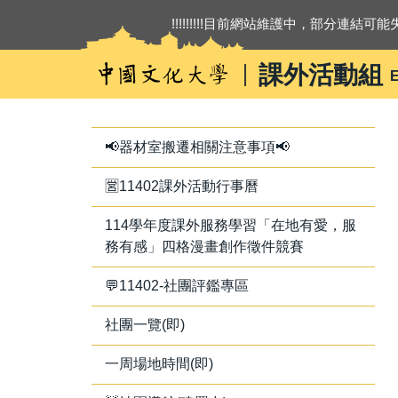
跳
!!!!!!!!!目前網站維護中，部分連結可能失
到
主
課外活動組
E
要
內
容
區
📢器材室搬遷相關注意事項📢
🈺11402課外活動行事曆
114學年度課外服務學習「在地有愛，服
務有感」四格漫畫創作徵件競賽
💬11402-社團評鑑專區
社團一覽(即)
一周場地時間(即)