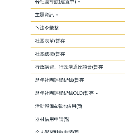
🚧社團導航(建置中)
主題資訊
🔧法令彙整
社團表單(暫存
社團總攬(暫存
行政講習、行政溝通座談會(暫存
歷年社團評鑑紀錄(暫存
歷年社團評鑑紀錄OLD(暫存
活動報備&場地借用(暫
器材借用申請(暫
全人學習點數申請(暫