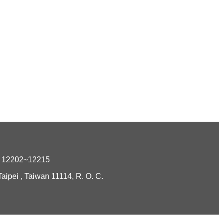
2202~12215
i , Taiwan 11114, R. O. C.