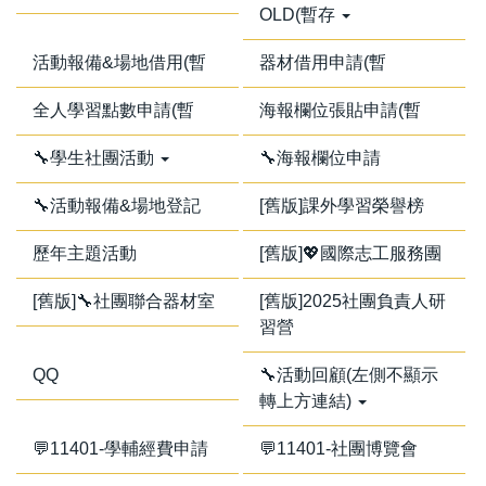
OLD(暫存
活動報備&場地借用(暫
器材借用申請(暫
全人學習點數申請(暫
海報欄位張貼申請(暫
🔧學生社團活動
🔧海報欄位申請
🔧活動報備&場地登記
[舊版]課外學習榮譽榜
歷年主題活動
[舊版]💖國際志工服務團
[舊版]🔧社團聯合器材室
[舊版]2025社團負責人研
習營
QQ
🔧活動回顧(左側不顯示
轉上方連結)
💬11401-學輔經費申請
💬11401-社團博覽會