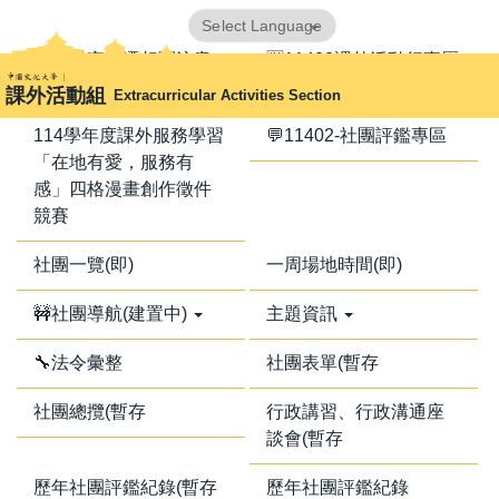
跳
Powered by
Translate
到
📢器材室搬遷相關注意
🈺11402課外活動行事曆
主
事項📢
課外活動組
Extracurricular Activities Section
要
內
114學年度課外服務學習
💬11402-社團評鑑專區
容
「在地有愛，服務有
區
感」四格漫畫創作徵件
競賽
社團一覽(即)
一周場地時間(即)
🚧社團導航(建置中)
主題資訊
🔧法令彙整
社團表單(暫存
社團總攬(暫存
行政講習、行政溝通座
談會(暫存
歷年社團評鑑紀錄(暫存
歷年社團評鑑紀錄