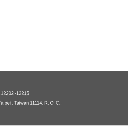
2202~12215
i , Taiwan 11114, R. O. C.