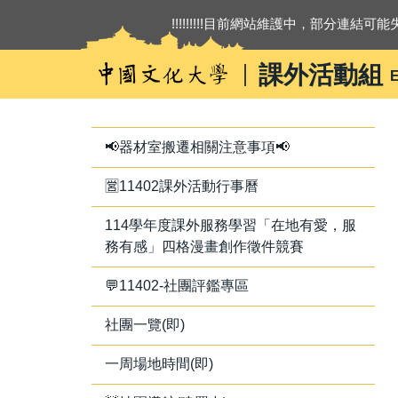
跳
!!!!!!!!!目前網站維護中，部分連結可能失
到
主
課外活動組
E
要
內
容
區
📢器材室搬遷相關注意事項📢
🈺11402課外活動行事曆
114學年度課外服務學習「在地有愛，服
務有感」四格漫畫創作徵件競賽
💬11402-社團評鑑專區
社團一覽(即)
一周場地時間(即)