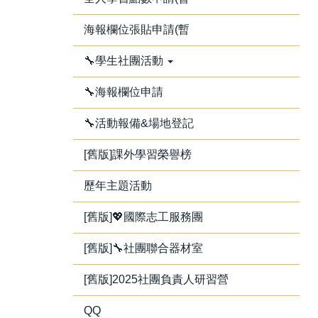
海報欄位張貼申請(暫
🔧學生社團活動
🔧海報欄位申請
🔧活動報備&場地登記
[舊版]課外學習榮譽榜
歷年主題活動
[舊版]💖國際志工服務團
[舊版]🔧社團聯合器材室
[舊版]2025社團負責人研習營
QQ