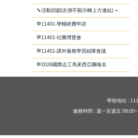
🔧活動回顧(左側不顯示轉上方連結)
💬11401-學輔經費申請
💬11401-社團博覽會
💬11401-課外服務學習組隊會議
💬2026國際志工馬來西亞團報名
學校地址 : 11
服務時間 : 週一至週五 09:00~16:30 