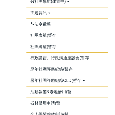
🚧社團導航(建置中)
主題資訊
🔧法令彙整
社團表單(暫存
社團總攬(暫存
行政講習、行政溝通座談會(暫存
歷年社團評鑑紀錄(暫存
歷年社團評鑑紀錄OLD(暫存
活動報備&場地借用(暫
器材借用申請(暫
全人學習點數申請(暫