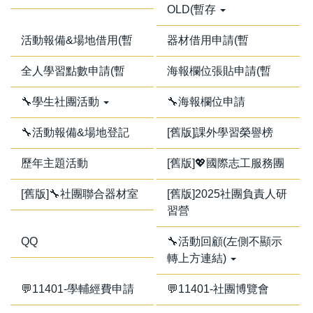
OLD(暫存
活動報備&場地借用(暫
器材借用申請(暫
全人學習點數申請(暫
海報欄位張貼申請(暫
🔧學生社團活動
🔧海報欄位申請
🔧活動報備&場地登記
[舊版]課外學習榮譽榜
歷年主題活動
[舊版]💖國際志工服務團
[舊版]🔧社團聯合器材室
[舊版]2025社團負責人研
習營
QQ
🔧活動回顧(左側不顯示
轉上方連結)
💬11401-學輔經費申請
💬11401-社團博覽會