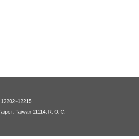
2202~12215
i , Taiwan 11114, R. O. C.