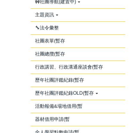
🚧社團導航(建置中)
主題資訊
🔧法令彙整
社團表單(暫存
社團總攬(暫存
行政講習、行政溝通座談會(暫存
歷年社團評鑑紀錄(暫存
歷年社團評鑑紀錄OLD(暫存
活動報備&場地借用(暫
器材借用申請(暫
全人學習點數申請(暫