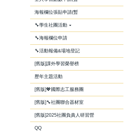
海報欄位張貼申請(暫
🔧學生社團活動
🔧海報欄位申請
🔧活動報備&場地登記
[舊版]課外學習榮譽榜
歷年主題活動
[舊版]💖國際志工服務團
[舊版]🔧社團聯合器材室
[舊版]2025社團負責人研習營
QQ