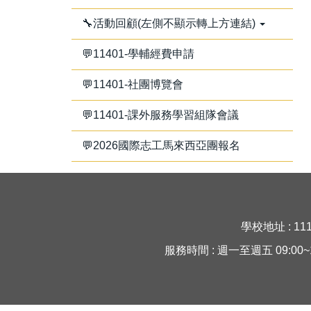
🔧活動回顧(左側不顯示轉上方連結)
💬11401-學輔經費申請
💬11401-社團博覽會
💬11401-課外服務學習組隊會議
💬2026國際志工馬來西亞團報名
學校地址 : 11
服務時間 : 週一至週五 09:00~16:30 