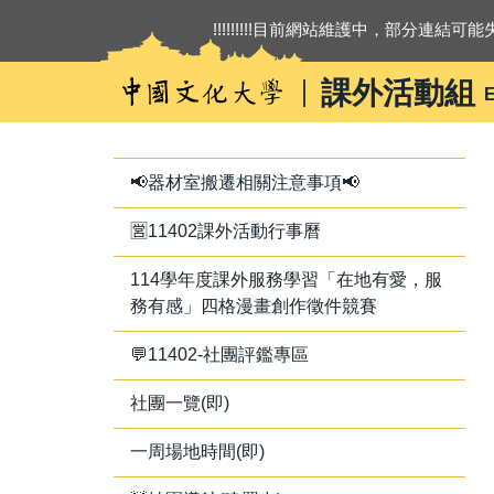
跳
!!!!!!!!!目前網站維護中，部分連結可能失
到
主
課外活動組
E
要
內
容
區
📢器材室搬遷相關注意事項📢
🈺11402課外活動行事曆
114學年度課外服務學習「在地有愛，服
務有感」四格漫畫創作徵件競賽
💬11402-社團評鑑專區
社團一覽(即)
一周場地時間(即)