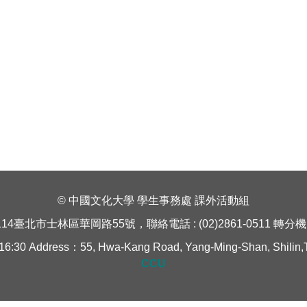
© 中國文化大學 學生事務處 課外活動組
114臺北市士林區華岡路55號，聯絡電話 : (02)2861-0511 轉分機 1
Address：55, Hwa-Kang Road, Yang-Ming-Shan, Shilin,Taipe
CCU