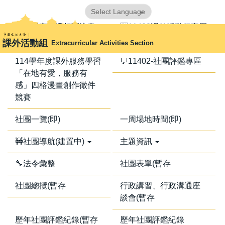
跳
Powered by
Translate
到
📢器材室搬遷相關注意
🈺11402課外活動行事曆
主
事項📢
課外活動組
Extracurricular Activities Section
要
內
114學年度課外服務學習
💬11402-社團評鑑專區
容
「在地有愛，服務有
區
感」四格漫畫創作徵件
競賽
社團一覽(即)
一周場地時間(即)
🚧社團導航(建置中)
主題資訊
🔧法令彙整
社團表單(暫存
社團總攬(暫存
行政講習、行政溝通座
談會(暫存
歷年社團評鑑紀錄(暫存
歷年社團評鑑紀錄