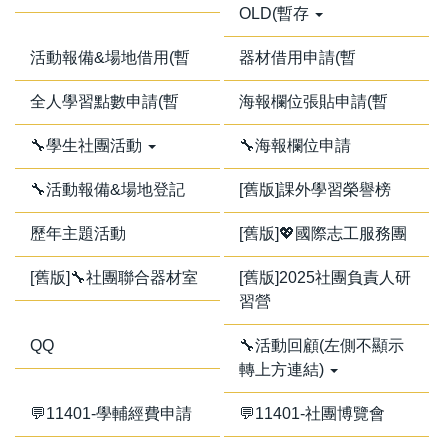
OLD(暫存
活動報備&場地借用(暫
器材借用申請(暫
全人學習點數申請(暫
海報欄位張貼申請(暫
🔧學生社團活動
🔧海報欄位申請
🔧活動報備&場地登記
[舊版]課外學習榮譽榜
歷年主題活動
[舊版]💖國際志工服務團
[舊版]🔧社團聯合器材室
[舊版]2025社團負責人研
習營
QQ
🔧活動回顧(左側不顯示
轉上方連結)
💬11401-學輔經費申請
💬11401-社團博覽會