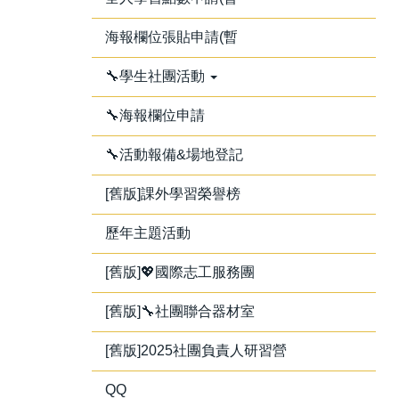
海報欄位張貼申請(暫
🔧學生社團活動
🔧海報欄位申請
🔧活動報備&場地登記
[舊版]課外學習榮譽榜
歷年主題活動
[舊版]💖國際志工服務團
[舊版]🔧社團聯合器材室
[舊版]2025社團負責人研習營
QQ