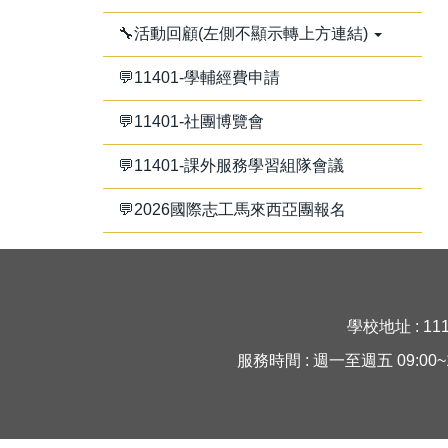
🔧活動回顧(左側不顯示轉上方連結)
💬11401-學輔經費申請
💬11401-社團博覽會
💬11401-課外服務學習組隊會議
💬2026國際志工馬來西亞團報名
學校地址 : 11
服務時間 : 週一至週五 09:00~16:30 