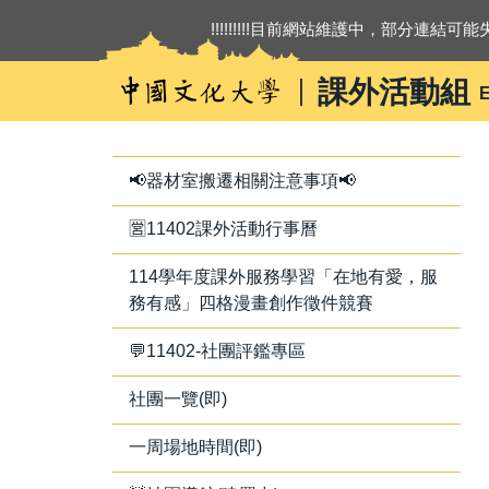
跳
!!!!!!!!!目前網站維護中，部分連結可能失
到
主
課外活動組
E
要
內
容
區
📢器材室搬遷相關注意事項📢
🈺11402課外活動行事曆
114學年度課外服務學習「在地有愛，服
務有感」四格漫畫創作徵件競賽
💬11402-社團評鑑專區
社團一覽(即)
一周場地時間(即)