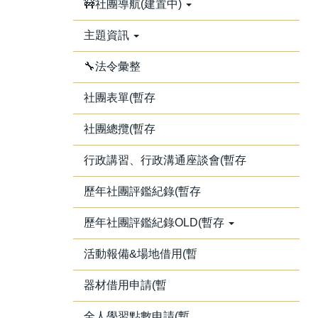
🚧社團導航(建置中)
主題資訊
🔧法令彙整
社團表單(暫存
社團總攬(暫存
行政講習、行政溝通座談會(暫存
歷年社團評鑑紀錄(暫存
歷年社團評鑑紀錄OLD(暫存
活動報備&場地借用(暫
器材借用申請(暫
全人學習點數申請(暫