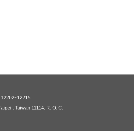
2202~12215
i , Taiwan 11114, R. O. C.