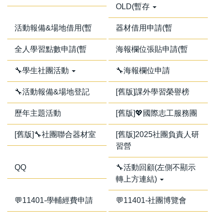
OLD(暫存
活動報備&場地借用(暫
器材借用申請(暫
全人學習點數申請(暫
海報欄位張貼申請(暫
🔧學生社團活動
🔧海報欄位申請
🔧活動報備&場地登記
[舊版]課外學習榮譽榜
歷年主題活動
[舊版]💖國際志工服務團
[舊版]🔧社團聯合器材室
[舊版]2025社團負責人研
習營
QQ
🔧活動回顧(左側不顯示
轉上方連結)
💬11401-學輔經費申請
💬11401-社團博覽會