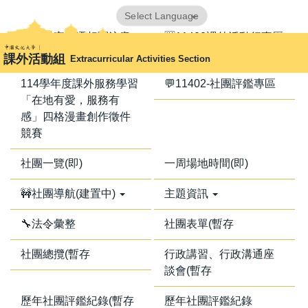
跳
Powered by
Translate
到
📢器材室搬遷相關注意
🈺11402課外活動行事曆
主
事項📢
課外活動組
Extracurricular Activities Section
要
內
114學年度課外服務學習
💬11402-社團評鑑專區
容
「在地有愛，服務有
區
感」四格漫畫創作徵件
競賽
社團一覽(即)
一周場地時間(即)
🚧社團導航(建置中)
主題資訊
🔧法令彙整
社團表單(暫存
社團總攬(暫存
行政講習、行政溝通座
談會(暫存
歷年社團評鑑紀錄(暫存
歷年社團評鑑紀錄