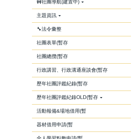
🚧社團導航(建置中)
主題資訊
🔧法令彙整
社團表單(暫存
社團總攬(暫存
行政講習、行政溝通座談會(暫存
歷年社團評鑑紀錄(暫存
歷年社團評鑑紀錄OLD(暫存
活動報備&場地借用(暫
器材借用申請(暫
全人學習點數申請(暫