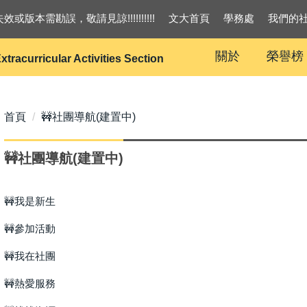
效或版本需勘誤，敬請見諒!!!!!!!!!!
文大首頁
學務處
我們的
關於
榮譽榜
xtracurricular Activities Section
首頁
🚧社團導航(建置中)
🚧社團導航(建置中)
🚧我是新生
🚧參加活動
🚧我在社團
🚧熱愛服務