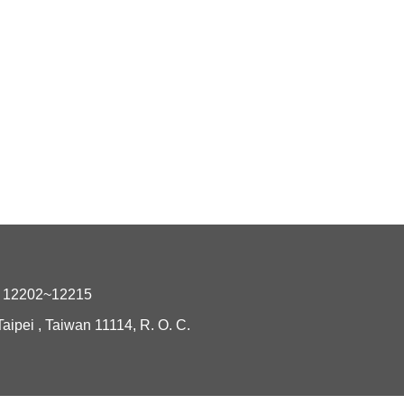
2202~12215
i , Taiwan 11114, R. O. C.