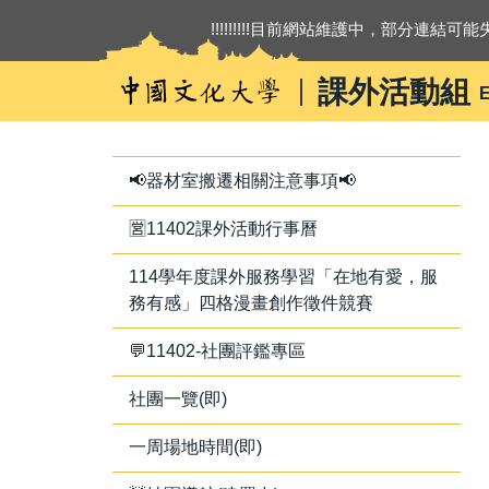
跳
!!!!!!!!!目前網站維護中，部分連結可能失
到
主
課外活動組
E
要
內
容
區
📢器材室搬遷相關注意事項📢
🈺11402課外活動行事曆
114學年度課外服務學習「在地有愛，服
務有感」四格漫畫創作徵件競賽
💬11402-社團評鑑專區
社團一覽(即)
一周場地時間(即)