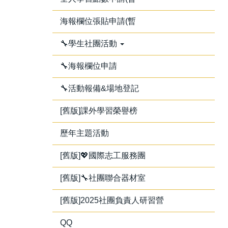
海報欄位張貼申請(暫
🔧學生社團活動
🔧海報欄位申請
🔧活動報備&場地登記
[舊版]課外學習榮譽榜
歷年主題活動
[舊版]💖國際志工服務團
[舊版]🔧社團聯合器材室
[舊版]2025社團負責人研習營
QQ