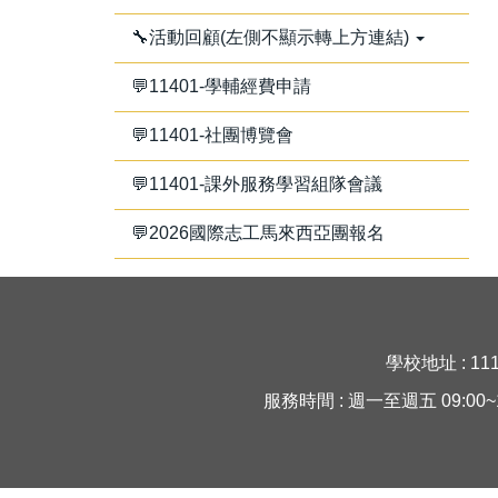
🔧活動回顧(左側不顯示轉上方連結)
💬11401-學輔經費申請
💬11401-社團博覽會
💬11401-課外服務學習組隊會議
💬2026國際志工馬來西亞團報名
學校地址 : 11
服務時間 : 週一至週五 09:00~16:30 