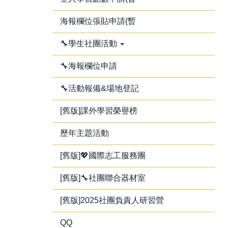
海報欄位張貼申請(暫
🔧學生社團活動
🔧海報欄位申請
🔧活動報備&場地登記
[舊版]課外學習榮譽榜
歷年主題活動
[舊版]💖國際志工服務團
[舊版]🔧社團聯合器材室
[舊版]2025社團負責人研習營
QQ