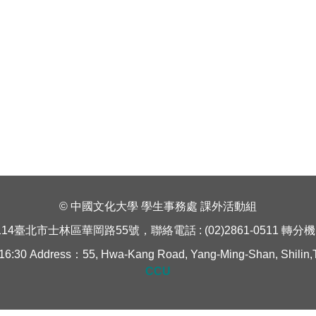
© 中國文化大學 學生事務處 課外活動組
114臺北市士林區華岡路55號，聯絡電話 : (02)2861-0511 轉分機 1
Address：55, Hwa-Kang Road, Yang-Ming-Shan, Shilin,Taipe
CCU