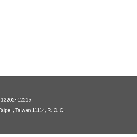
2202~12215
i , Taiwan 11114, R. O. C.