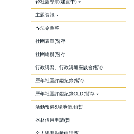
🚧社團導航(建置中)
主題資訊
🔧法令彙整
社團表單(暫存
社團總攬(暫存
行政講習、行政溝通座談會(暫存
歷年社團評鑑紀錄(暫存
歷年社團評鑑紀錄OLD(暫存
活動報備&場地借用(暫
器材借用申請(暫
全人學習點數申請(暫