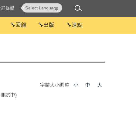
社群媒體
⚙
Powered by
Translate
🔧回顧
🔧出版
🔧速點
字體大小調整
小
中
大
e測試中)