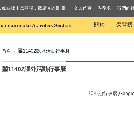
效或版本需勘誤，敬請見諒!!!!!!!!!!
文大首頁
學務處
我們的
關於
榮譽榜
xtracurricular Activities Section
首頁
🈺11402課外活動行事曆
🈺11402課外活動行事曆
課外組行事曆(Googl