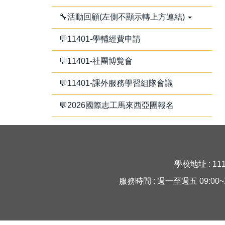
🔧活動回顧(左側不顯示轉上方連結)
💬11401-學輔經費申請
💬11401-社團博覽會
💬11401-課外服務學習組隊會議
💬2026國際志工馬來西亞團報名
學校地址 : 11
服務時間 : 週一至週五 09:00~16:30 