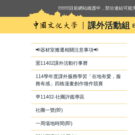
跳
!!!!!!!!!目前網站維護中，部分連結可能失
到
主
課外活動組
E
要
內
容
區
📢器材室搬遷相關注意事項📢
🈺11402課外活動行事曆
114學年度課外服務學習「在地有愛，服
務有感」四格漫畫創作徵件競賽
💬11402-社團評鑑專區
社團一覽(即)
一周場地時間(即)