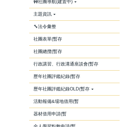
🚧社團導航(建置中)
主題資訊
🔧法令彙整
社團表單(暫存
社團總攬(暫存
行政講習、行政溝通座談會(暫存
歷年社團評鑑紀錄(暫存
歷年社團評鑑紀錄OLD(暫存
活動報備&場地借用(暫
器材借用申請(暫
全人學習點數申請(暫