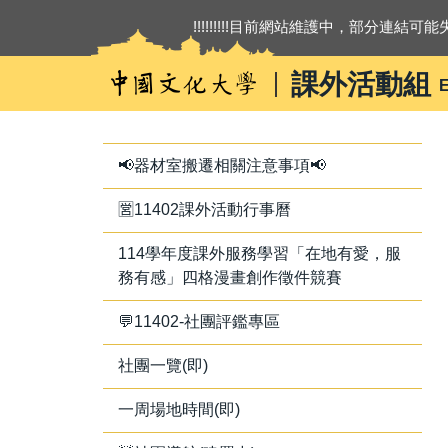
跳
!!!!!!!!!目前網站維護中，部分連結可能失
到
主
課外活動組
E
要
內
容
區
📢器材室搬遷相關注意事項📢
🈺11402課外活動行事曆
114學年度課外服務學習「在地有愛，服
務有感」四格漫畫創作徵件競賽
💬11402-社團評鑑專區
社團一覽(即)
一周場地時間(即)