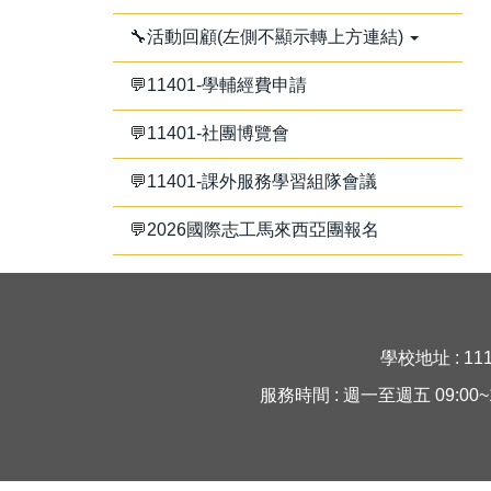
🔧活動回顧(左側不顯示轉上方連結)
💬11401-學輔經費申請
💬11401-社團博覽會
💬11401-課外服務學習組隊會議
💬2026國際志工馬來西亞團報名
學校地址 : 11
服務時間 : 週一至週五 09:00~16:30 