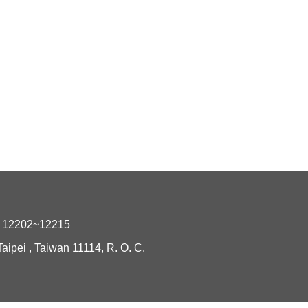
2202~12215
i , Taiwan 11114, R. O. C.