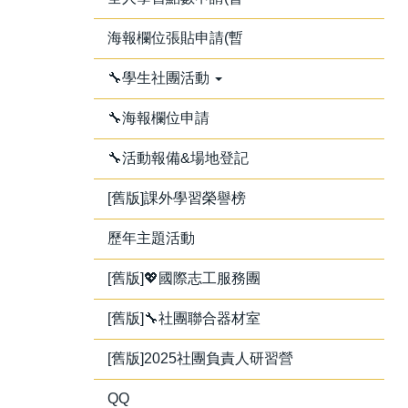
海報欄位張貼申請(暫
🔧學生社團活動
🔧海報欄位申請
🔧活動報備&場地登記
[舊版]課外學習榮譽榜
歷年主題活動
[舊版]💖國際志工服務團
[舊版]🔧社團聯合器材室
[舊版]2025社團負責人研習營
QQ