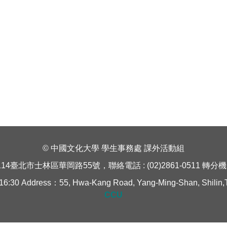
© 中國文化大學 學生事務處 課外活動組
114臺北市士林區華岡路55號，聯絡電話 : (02)2861-0511 轉分機 1
Address：55, Hwa-Kang Road, Yang-Ming-Shan, Shilin,Taipe
CCU