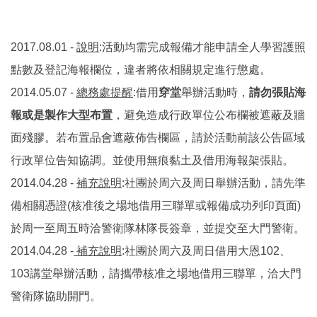
2017.08.01 -
說明
:活動均需完成報備才能申請全人學習護照
點數及登記海報欄位，違者將依相關規定進行懲處。
2014.05.07 -
總務處提醒
:借用
穿堂
舉辦活動時，
請勿張貼海
報或是製作大型布置
，避免造成行政單位公布欄被遮蔽及牆
面殘膠。若布置品會遮蔽佈告欄區，請於活動前該公告區域
行政單位告知協調。並使用無痕黏土及借用海報架張貼。
2014.04.28 -
補充說明
:社團於周六及周日舉辦活動，請先準
備相關憑證(核准後之場地借用三聯單或報備成功列印頁面)
於周一至周五時洽警衛隊林隊長簽章，並提交至大門警衛。
2014.04.28 -
補充說明
:社團於周六及周日借用大恩102、
103講堂舉辦活動，請攜帶核准之場地借用三聯單，洽大門
警衛隊協助開門。