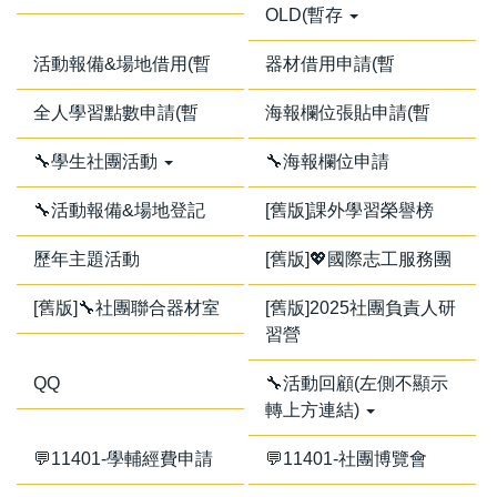
OLD(暫存
活動報備&場地借用(暫
器材借用申請(暫
全人學習點數申請(暫
海報欄位張貼申請(暫
🔧學生社團活動
🔧海報欄位申請
🔧活動報備&場地登記
[舊版]課外學習榮譽榜
歷年主題活動
[舊版]💖國際志工服務團
[舊版]🔧社團聯合器材室
[舊版]2025社團負責人研
習營
QQ
🔧活動回顧(左側不顯示
轉上方連結)
💬11401-學輔經費申請
💬11401-社團博覽會