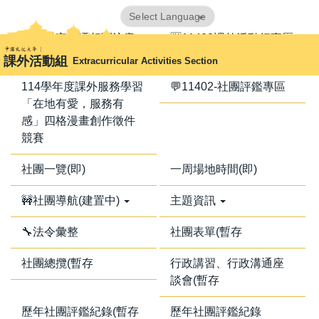
跳
Powered by
Translate
到
📢器材室搬遷相關注意
🈺11402課外活動行事曆
主
事項📢
課外活動組
Extracurricular Activities Section
要
內
114學年度課外服務學習
💬11402-社團評鑑專區
容
「在地有愛，服務有
區
感」四格漫畫創作徵件
競賽
社團一覽(即)
一周場地時間(即)
🚧社團導航(建置中)
主題資訊
🔧法令彙整
社團表單(暫存
社團總攬(暫存
行政講習、行政溝通座
談會(暫存
歷年社團評鑑紀錄(暫存
歷年社團評鑑紀錄