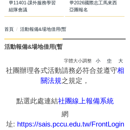
💬11401-課外服務學習
💬2026國際志工馬來西
組隊會議
亞團報名
首頁
活動報備&場地借用(暫
活動報備&場地借用(暫
字體大小調整
小
中
大
社團辦理各式活動請務必符合並遵守
相
關法規
之規定，
點選此處連結
社團線上報備系統
網
址:
https://sais.pccu.edu.tw/FrontLogin