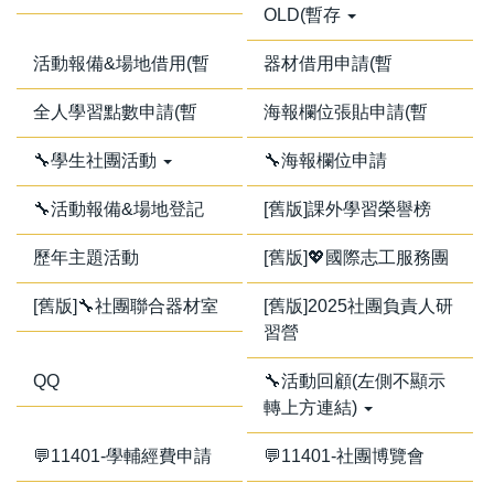
OLD(暫存
活動報備&場地借用(暫
器材借用申請(暫
全人學習點數申請(暫
海報欄位張貼申請(暫
🔧學生社團活動
🔧海報欄位申請
🔧活動報備&場地登記
[舊版]課外學習榮譽榜
歷年主題活動
[舊版]💖國際志工服務團
[舊版]🔧社團聯合器材室
[舊版]2025社團負責人研
習營
QQ
🔧活動回顧(左側不顯示
轉上方連結)
💬11401-學輔經費申請
💬11401-社團博覽會