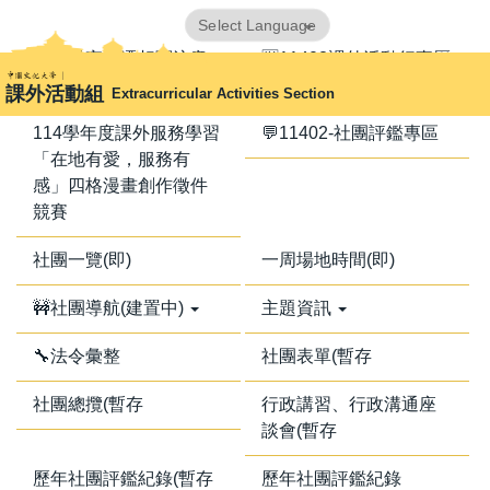
跳
Powered by
Translate
到
📢器材室搬遷相關注意
🈺11402課外活動行事曆
主
事項📢
課外活動組
Extracurricular Activities Section
要
內
114學年度課外服務學習
💬11402-社團評鑑專區
容
「在地有愛，服務有
區
感」四格漫畫創作徵件
競賽
社團一覽(即)
一周場地時間(即)
🚧社團導航(建置中)
主題資訊
🔧法令彙整
社團表單(暫存
社團總攬(暫存
行政講習、行政溝通座
談會(暫存
歷年社團評鑑紀錄(暫存
歷年社團評鑑紀錄