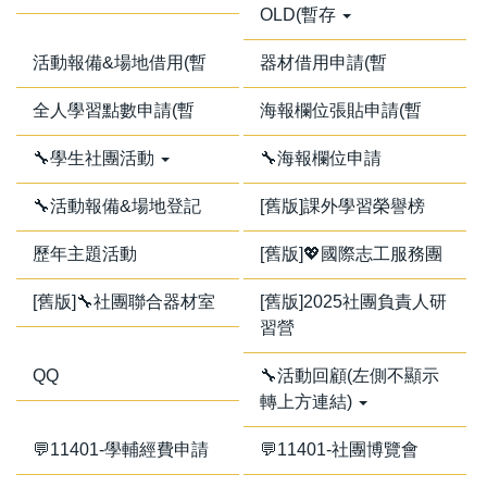
OLD(暫存
活動報備&場地借用(暫
器材借用申請(暫
全人學習點數申請(暫
海報欄位張貼申請(暫
🔧學生社團活動
🔧海報欄位申請
🔧活動報備&場地登記
[舊版]課外學習榮譽榜
歷年主題活動
[舊版]💖國際志工服務團
[舊版]🔧社團聯合器材室
[舊版]2025社團負責人研
習營
QQ
🔧活動回顧(左側不顯示
轉上方連結)
💬11401-學輔經費申請
💬11401-社團博覽會