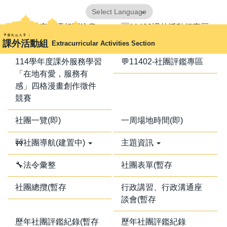
跳
Powered by
Translate
到
📢器材室搬遷相關注意
🈺11402課外活動行事曆
主
事項📢
課外活動組
Extracurricular Activities Section
要
內
114學年度課外服務學習
💬11402-社團評鑑專區
容
「在地有愛，服務有
區
感」四格漫畫創作徵件
競賽
社團一覽(即)
一周場地時間(即)
🚧社團導航(建置中)
主題資訊
🔧法令彙整
社團表單(暫存
社團總攬(暫存
行政講習、行政溝通座
談會(暫存
歷年社團評鑑紀錄(暫存
歷年社團評鑑紀錄