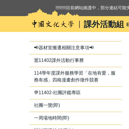
跳
!!!!!!!!!目前網站維護中，部分連結可能失
到
主
課外活動組
E
要
內
容
區
📢器材室搬遷相關注意事項📢
🈺11402課外活動行事曆
114學年度課外服務學習「在地有愛，服
務有感」四格漫畫創作徵件競賽
💬11402-社團評鑑專區
社團一覽(即)
一周場地時間(即)