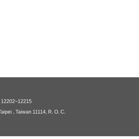
2202~12215
i , Taiwan 11114, R. O. C.