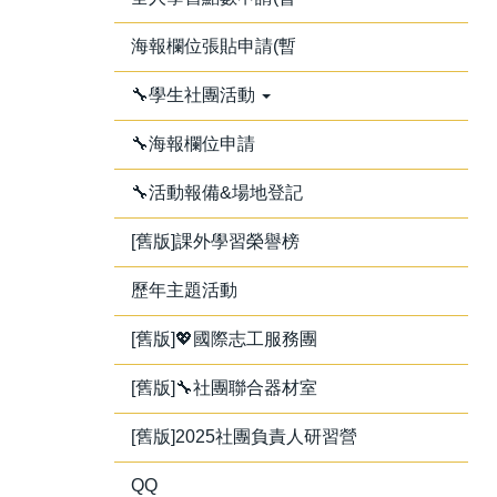
海報欄位張貼申請(暫
🔧學生社團活動
🔧海報欄位申請
🔧活動報備&場地登記
[舊版]課外學習榮譽榜
歷年主題活動
[舊版]💖國際志工服務團
[舊版]🔧社團聯合器材室
[舊版]2025社團負責人研習營
QQ