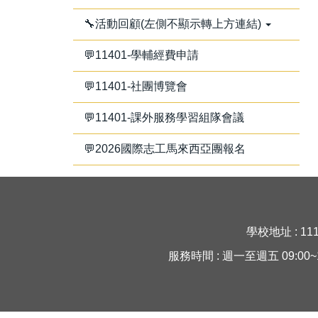
🔧活動回顧(左側不顯示轉上方連結)
💬11401-學輔經費申請
💬11401-社團博覽會
💬11401-課外服務學習組隊會議
💬2026國際志工馬來西亞團報名
學校地址 : 11
服務時間 : 週一至週五 09:00~16:30 