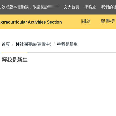
效或版本需勘誤，敬請見諒!!!!!!!!!!
文大首頁
學務處
我們的
關於
榮譽榜
xtracurricular Activities Section
首頁
🚧社團導航(建置中)
🚧我是新生
🚧我是新生