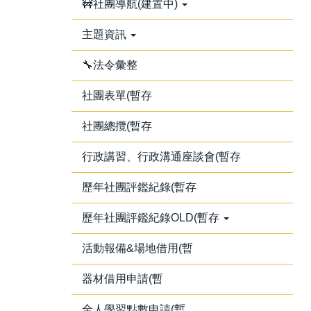
🚧社團導航(建置中)
主題資訊
🔧法令彙整
社團表單(暫存
社團總攬(暫存
行政講習、行政溝通座談會(暫存
歷年社團評鑑紀錄(暫存
歷年社團評鑑紀錄OLD(暫存
活動報備&場地借用(暫
器材借用申請(暫
全人學習點數申請(暫