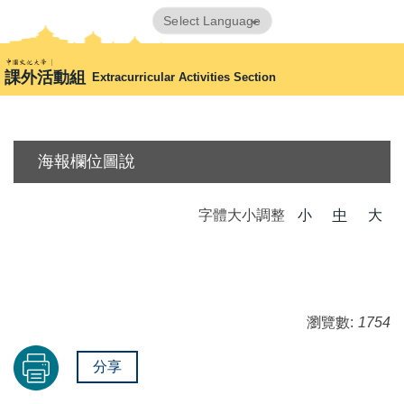
跳
Powered by
Translate
到
首頁
海報欄位張貼申請(暫
主
課外活動組
Extracurricular Activities Section
要
內
容
區
海報欄位圖說
字體大小調整
小
中
大
瀏覽數:
1754
分享