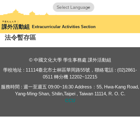
跳
Powered by
Translate
到
首頁
🔧法令彙整
法令暫存區
主
課外活動組
Extracurricular Activities Section
要
內
法令暫存區
容
區
© 中國文化大學 學生事務處 課外活動組
學校地址 : 11114臺北市士林區華岡路55號，聯絡電話 : (02)2861-
0511 轉分機 12202~12215
服務時間 : 週一至週五 09:00~16:30 Address：55, Hwa-Kang Road,
Yang-Ming-Shan, Shilin,Taipei , Taiwan 11114, R. O. C.
CCU