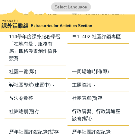
跳
Powered by
Translate
到
📢器材室搬遷相關注意
🈺11402課外活動行事曆
主
事項📢
課外活動組
Extracurricular Activities Section
要
內
114學年度課外服務學習
💬11402-社團評鑑專區
容
「在地有愛，服務有
區
感」四格漫畫創作徵件
競賽
社團一覽(即)
一周場地時間(即)
🚧社團導航(建置中)
主題資訊
🔧法令彙整
社團表單(暫存
社團總攬(暫存
行政講習、行政溝通座
談會(暫存
歷年社團評鑑紀錄(暫存
歷年社團評鑑紀錄