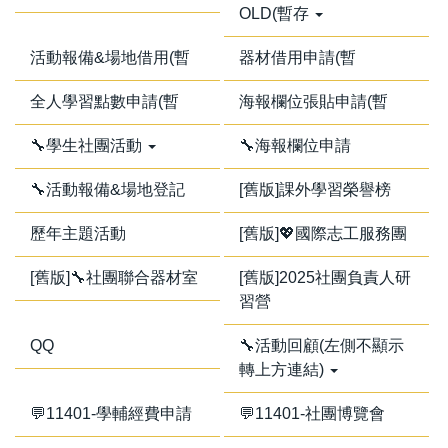
OLD(暫存
活動報備&場地借用(暫
器材借用申請(暫
全人學習點數申請(暫
海報欄位張貼申請(暫
🔧學生社團活動
🔧海報欄位申請
🔧活動報備&場地登記
[舊版]課外學習榮譽榜
歷年主題活動
[舊版]💖國際志工服務團
[舊版]🔧社團聯合器材室
[舊版]2025社團負責人研
習營
QQ
🔧活動回顧(左側不顯示
轉上方連結)
💬11401-學輔經費申請
💬11401-社團博覽會