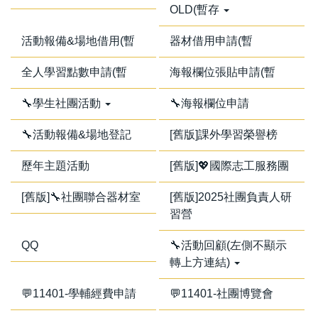
OLD(暫存
活動報備&場地借用(暫
器材借用申請(暫
全人學習點數申請(暫
海報欄位張貼申請(暫
🔧學生社團活動
🔧海報欄位申請
🔧活動報備&場地登記
[舊版]課外學習榮譽榜
歷年主題活動
[舊版]💖國際志工服務團
[舊版]🔧社團聯合器材室
[舊版]2025社團負責人研
習營
QQ
🔧活動回顧(左側不顯示
轉上方連結)
💬11401-學輔經費申請
💬11401-社團博覽會