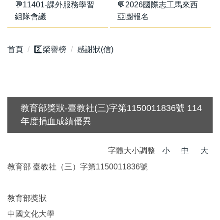
💬11401-課外服務學習
💬2026國際志工馬來西
組隊會議
亞團報名
首頁
2️⃣榮譽榜
感謝狀(信)
教育部獎狀-臺教社(三)字第1150011836號 114
年度捐血成績優異
字體大小調整
小
中
大
教育部 臺教社（三）字第1150011836號
教育部獎狀
中國文化大學