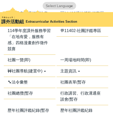
跳
Powered by
Translate
到
📢器材室搬遷相關注意
🈺11402課外活動行事曆
主
事項📢
課外活動組
Extracurricular Activities Section
要
內
114學年度課外服務學習
💬11402-社團評鑑專區
容
「在地有愛，服務有
區
感」四格漫畫創作徵件
競賽
社團一覽(即)
一周場地時間(即)
🚧社團導航(建置中)
主題資訊
🔧法令彙整
社團表單(暫存
社團總攬(暫存
行政講習、行政溝通座
談會(暫存
歷年社團評鑑紀錄(暫存
歷年社團評鑑紀錄