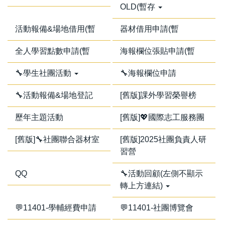
OLD(暫存
活動報備&場地借用(暫
器材借用申請(暫
全人學習點數申請(暫
海報欄位張貼申請(暫
🔧學生社團活動
🔧海報欄位申請
🔧活動報備&場地登記
[舊版]課外學習榮譽榜
歷年主題活動
[舊版]💖國際志工服務團
[舊版]🔧社團聯合器材室
[舊版]2025社團負責人研
習營
QQ
🔧活動回顧(左側不顯示
轉上方連結)
💬11401-學輔經費申請
💬11401-社團博覽會