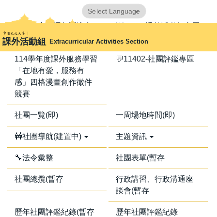
跳
Powered by
Translate
到
📢器材室搬遷相關注意
🈺11402課外活動行事曆
主
事項📢
課外活動組
Extracurricular Activities Section
要
內
114學年度課外服務學習
💬11402-社團評鑑專區
容
「在地有愛，服務有
區
感」四格漫畫創作徵件
競賽
社團一覽(即)
一周場地時間(即)
🚧社團導航(建置中)
主題資訊
🔧法令彙整
社團表單(暫存
社團總攬(暫存
行政講習、行政溝通座
談會(暫存
歷年社團評鑑紀錄(暫存
歷年社團評鑑紀錄