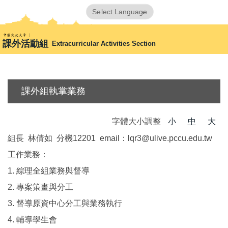
跳
Powered by
Translate
到
首頁
關於課外組
現任成員介紹
主
課外活動組
Extracurricular Activities Section
要
內
容
區
課外組執掌業務
字體大小調整
小
中
大
組長 林倩如 分機12201 email：lqr3@ulive.pccu.edu.tw
工作業務：
1. 綜理全組業務與督導
2. 專案策畫與分工
3. 督導原資中心分工與業務執行
4. 輔導學生會