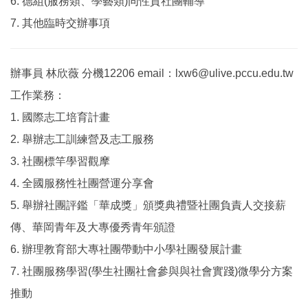
6. 德組(服務類、學藝類)同性質社團輔導
7. 其他臨時交辦事項
辦事員 林欣薇 分機12206 email：lxw6@ulive.pccu.edu.tw
工作業務：
1. 國際志工培育計畫
2. 舉辦志工訓練營及志工服務
3. 社團標竿學習觀摩
4. 全國服務性社團營運分享會
5. 舉辦社團評鑑「華成獎」頒獎典禮暨社團負責人交接薪
傳、華岡青年及大專優秀青年頒證
6. 辦理教育部大專社團帶動中小學社團發展計畫
7. 社團服務學習(學生社團社會參與與社會實踐)微學分方案
推動