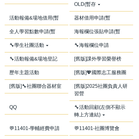
OLD(暫存
活動報備&場地借用(暫
器材借用申請(暫
全人學習點數申請(暫
海報欄位張貼申請(暫
🔧學生社團活動
🔧海報欄位申請
🔧活動報備&場地登記
[舊版]課外學習榮譽榜
歷年主題活動
[舊版]💖國際志工服務團
[舊版]🔧社團聯合器材室
[舊版]2025社團負責人研
習營
QQ
🔧活動回顧(左側不顯示
轉上方連結)
💬11401-學輔經費申請
💬11401-社團博覽會