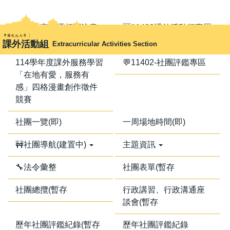
跳
到
📢器材室搬遷相關注意
🈺11402課外活動行事曆
主
事項📢
課外活動組
Extracurricular Activities Section
要
內
114學年度課外服務學習
💬11402-社團評鑑專區
容
「在地有愛，服務有
區
感」四格漫畫創作徵件
競賽
社團一覽(即)
一周場地時間(即)
🚧社團導航(建置中)
主題資訊
🔧法令彙整
社團表單(暫存
社團總攬(暫存
行政講習、行政溝通座
談會(暫存
歷年社團評鑑紀錄(暫存
歷年社團評鑑紀錄