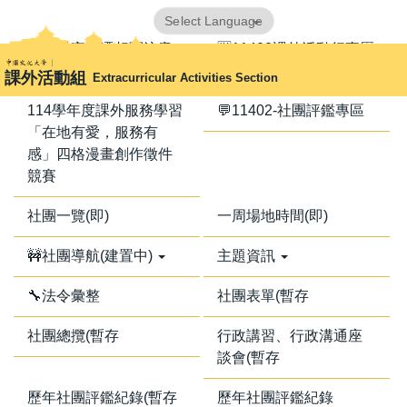
跳
Powered by
Translate
到
📢器材室搬遷相關注意
🈺11402課外活動行事曆
主
事項📢
課外活動組
Extracurricular Activities Section
要
內
114學年度課外服務學習
💬11402-社團評鑑專區
容
「在地有愛，服務有
區
感」四格漫畫創作徵件
競賽
社團一覽(即)
一周場地時間(即)
🚧社團導航(建置中)
主題資訊
🔧法令彙整
社團表單(暫存
社團總攬(暫存
行政講習、行政溝通座
談會(暫存
歷年社團評鑑紀錄(暫存
歷年社團評鑑紀錄