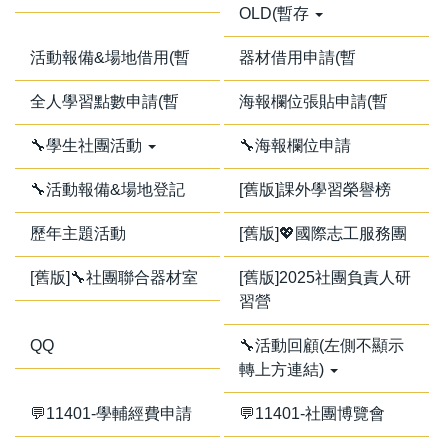
OLD(暫存
活動報備&場地借用(暫
器材借用申請(暫
全人學習點數申請(暫
海報欄位張貼申請(暫
🔧學生社團活動
🔧海報欄位申請
🔧活動報備&場地登記
[舊版]課外學習榮譽榜
歷年主題活動
[舊版]💖國際志工服務團
[舊版]🔧社團聯合器材室
[舊版]2025社團負責人研
習營
QQ
🔧活動回顧(左側不顯示
轉上方連結)
💬11401-學輔經費申請
💬11401-社團博覽會