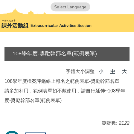
跳
Powered by
Translate
到
首頁
歷年社團評鑑紀錄OLD(暫存
108學年度
主
課外活動組
Extracurricular Activities Section
要
內
容
區
108學年度-獎勵幹部名單(範例表單)
字體大小調整
小
中
大
108學年度檔案評鑑線上報名之範例表單-獎勵幹部名單
請多加利用，範例表單如不敷使用，請自行延伸~108學年
度-獎勵幹部名單(範例表單)
瀏覽數:
2122