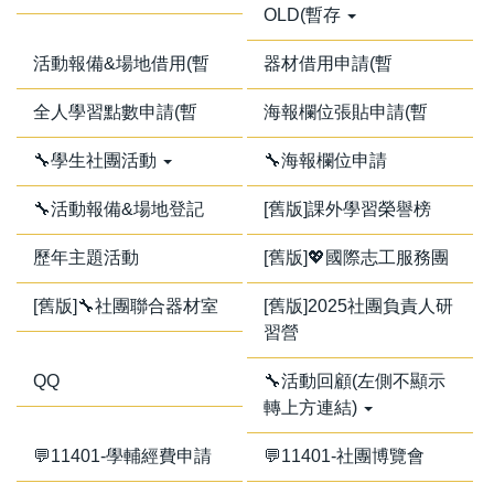
OLD(暫存
活動報備&場地借用(暫
器材借用申請(暫
全人學習點數申請(暫
海報欄位張貼申請(暫
🔧學生社團活動
🔧海報欄位申請
🔧活動報備&場地登記
[舊版]課外學習榮譽榜
歷年主題活動
[舊版]💖國際志工服務團
[舊版]🔧社團聯合器材室
[舊版]2025社團負責人研
習營
QQ
🔧活動回顧(左側不顯示
轉上方連結)
💬11401-學輔經費申請
💬11401-社團博覽會