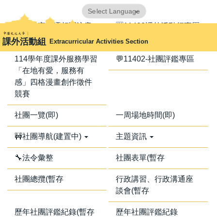
跳
Powered by
Translate
到
📢器材室搬遷相關注意
🈺11402課外活動行事曆
主
事項📢
課外活動組
Extracurricular Activities Section
要
內
114學年度課外服務學習
💬11402-社團評鑑專區
容
「在地有愛，服務有
區
感」四格漫畫創作徵件
競賽
社團一覽(即)
一周場地時間(即)
🚧社團導航(建置中)
主題資訊
🔧法令彙整
社團表單(暫存
社團總攬(暫存
行政講習、行政溝通座
談會(暫存
歷年社團評鑑紀錄(暫存
歷年社團評鑑紀錄