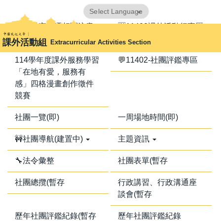
跳
Powered by
Translate
到
📢器材室搬遷相關注意
🈺11402課外活動行事曆
主
事項📢
課外活動組
Extracurricular Activities Section
要
內
114學年度課外服務學習
💬11402-社團評鑑專區
容
「在地有愛，服務有
區
感」四格漫畫創作徵件
競賽
社團一覽(即)
一周場地時間(即)
🚧社團導航(建置中)
主題資訊
🔧法令彙整
社團表單(暫存
社團總攬(暫存
行政講習、行政溝通座
談會(暫存
歷年社團評鑑紀錄(暫存
歷年社團評鑑紀錄