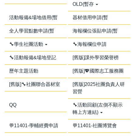
OLD(暫存
活動報備&場地借用(暫
器材借用申請(暫
全人學習點數申請(暫
海報欄位張貼申請(暫
🔧學生社團活動
🔧海報欄位申請
🔧活動報備&場地登記
[舊版]課外學習榮譽榜
歷年主題活動
[舊版]💖國際志工服務團
[舊版]🔧社團聯合器材室
[舊版]2025社團負責人研
習營
QQ
🔧活動回顧(左側不顯示
轉上方連結)
💬11401-學輔經費申請
💬11401-社團博覽會