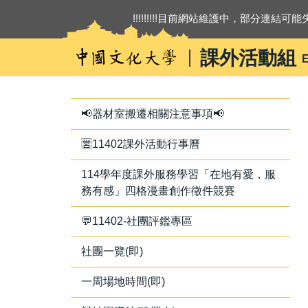
跳
!!!!!!!!!目前網站維護中，部分連結可能失
到
主
課外活動組
E
要
內
容
區
📢器材室搬遷相關注意事項📢
🈺11402課外活動行事曆
114學年度課外服務學習「在地有愛，服
務有感」四格漫畫創作徵件競賽
💬11402-社團評鑑專區
社團一覽(即)
一周場地時間(即)