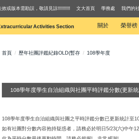
效或版本需勘誤，敬請見諒!!!!!!!!!!
文大首頁
學務處
我們的
關於
榮譽榜
xtracurricular Activities Section
首頁
歷年社團評鑑紀錄OLD(暫存
108學年度
108學年度學生自治組織與社團平時評鑑分數(更新統計至1
108學年度學生自治組織與社團之平時評鑑分數已更新統計至109/
如有社團對分數內容抱持疑惑者，請務必於明日5/23(六)中午1
此為平時分數最後更動時間，請務必把握! 非常感謝!