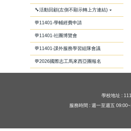
🔧活動回顧(左側不顯示轉上方連結)
💬11401-學輔經費申請
💬11401-社團博覽會
💬11401-課外服務學習組隊會議
💬2026國際志工馬來西亞團報名
學校地址 : 11
服務時間 : 週一至週五 09:00~16:30 