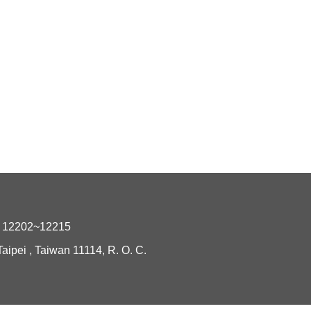
2202~12215
i , Taiwan 11114, R. O. C.