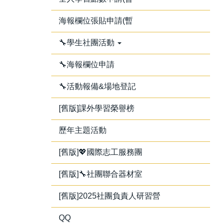
海報欄位張貼申請(暫
🔧學生社團活動
🔧海報欄位申請
🔧活動報備&場地登記
[舊版]課外學習榮譽榜
歷年主題活動
[舊版]💖國際志工服務團
[舊版]🔧社團聯合器材室
[舊版]2025社團負責人研習營
QQ