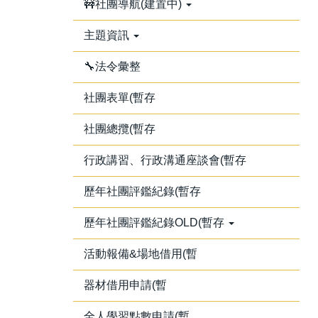
🚧社團導航(建置中)
主題資訊
🔧法令彙整
社團表單(暫存
社團總攬(暫存
行政講習、行政溝通座談會(暫存
歷年社團評鑑紀錄(暫存
歷年社團評鑑紀錄OLD(暫存
活動報備&場地借用(暫
器材借用申請(暫
全人學習點數申請(暫