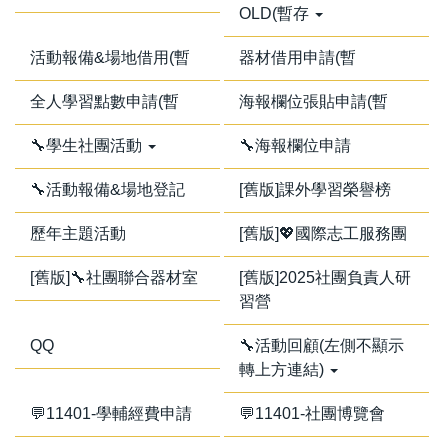
OLD(暫存
活動報備&場地借用(暫
器材借用申請(暫
全人學習點數申請(暫
海報欄位張貼申請(暫
🔧學生社團活動
🔧海報欄位申請
🔧活動報備&場地登記
[舊版]課外學習榮譽榜
歷年主題活動
[舊版]💖國際志工服務團
[舊版]🔧社團聯合器材室
[舊版]2025社團負責人研
習營
QQ
🔧活動回顧(左側不顯示
轉上方連結)
💬11401-學輔經費申請
💬11401-社團博覽會