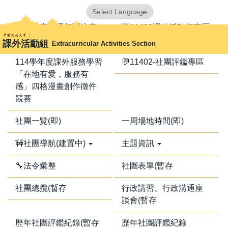
跳
Powered by
Translate
到
📢器材室搬遷相關注意
🈺11402課外活動行事曆
主
事項📢
課外活動組
Extracurricular Activities Section
要
內
114學年度課外服務學習
💬11402-社團評鑑專區
容
「在地有愛，服務有
區
感」四格漫畫創作徵件
競賽
社團一覽(即)
一周場地時間(即)
🚧社團導航(建置中)
主題資訊
🔧法令彙整
社團表單(暫存
社團總攬(暫存
行政講習、行政溝通座
談會(暫存
歷年社團評鑑紀錄(暫存
歷年社團評鑑紀錄