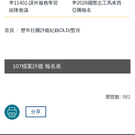
💬11401-課外服務學習
💬2026國際志工馬來西
組隊會議
亞團報名
首頁
歷年社團評鑑紀錄OLD(暫存
107檔案評鑑 報名表
瀏覽數:
561
分享