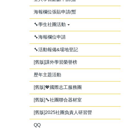
海報欄位張貼申請(暫
🔧學生社團活動
🔧海報欄位申請
🔧活動報備&場地登記
[舊版]課外學習榮譽榜
歷年主題活動
[舊版]💖國際志工服務團
[舊版]🔧社團聯合器材室
[舊版]2025社團負責人研習營
QQ