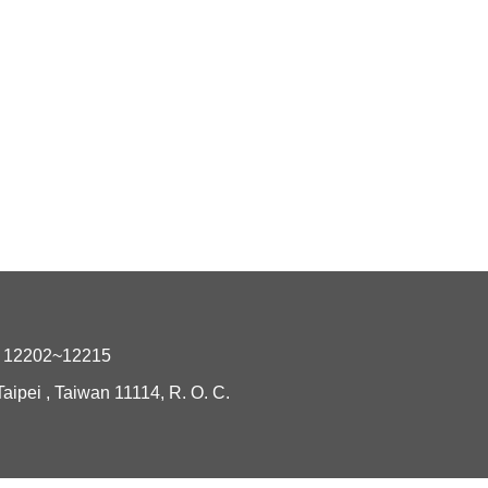
2202~12215
i , Taiwan 11114, R. O. C.