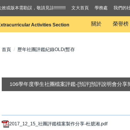
效或版本需勘誤，敬請見諒!!!!!!!!!!
文大首頁
學務處
我們的
關於
榮譽榜
xtracurricular Activities Section
首頁
歷年社團評鑑紀錄OLD(暫存
106學年度學生社團檔案評鑑-[預評]預評說明會分享
2017_12_15_社團評鑑檔案製作分享-杜臆湘.pdf