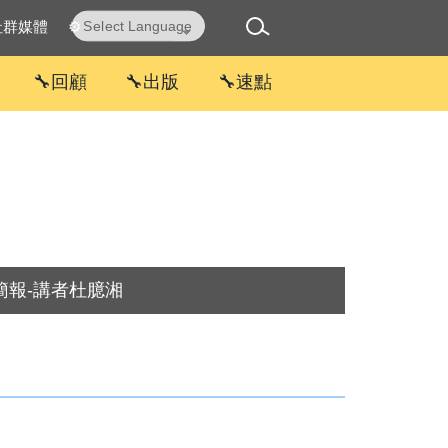
社群媒體
⚙
Powered by
Translate
🔧回顧
🔧出版
🔧速點
簡報-講者杜臆湘