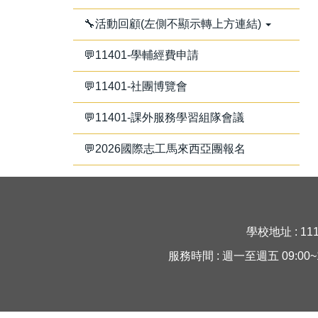
🔧活動回顧(左側不顯示轉上方連結)
💬11401-學輔經費申請
💬11401-社團博覽會
💬11401-課外服務學習組隊會議
💬2026國際志工馬來西亞團報名
學校地址 : 11
服務時間 : 週一至週五 09:00~16:30 