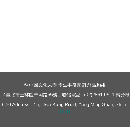
© 中國文化大學 學生事務處 課外活動組
114臺北市士林區華岡路55號，聯絡電話 : (02)2861-0511 轉分機 1
Address：55, Hwa-Kang Road, Yang-Ming-Shan, Shilin,Taipe
CCU