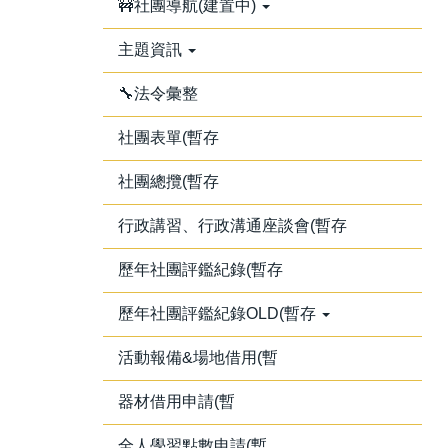
🚧社團導航(建置中)
主題資訊
🔧法令彙整
社團表單(暫存
社團總攬(暫存
行政講習、行政溝通座談會(暫存
歷年社團評鑑紀錄(暫存
歷年社團評鑑紀錄OLD(暫存
活動報備&場地借用(暫
器材借用申請(暫
全人學習點數申請(暫