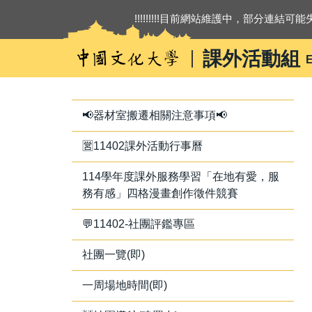
跳
!!!!!!!!!目前網站維護中，部分連結可能失
到
主
課外活動組
E
要
內
容
區
📢器材室搬遷相關注意事項📢
🈺11402課外活動行事曆
114學年度課外服務學習「在地有愛，服
務有感」四格漫畫創作徵件競賽
💬11402-社團評鑑專區
社團一覽(即)
一周場地時間(即)