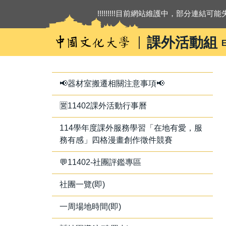
跳
!!!!!!!!!目前網站維護中，部分連結可能失
到
主
課外活動組
E
要
內
容
區
📢器材室搬遷相關注意事項📢
🈺11402課外活動行事曆
114學年度課外服務學習「在地有愛，服
務有感」四格漫畫創作徵件競賽
💬11402-社團評鑑專區
社團一覽(即)
一周場地時間(即)