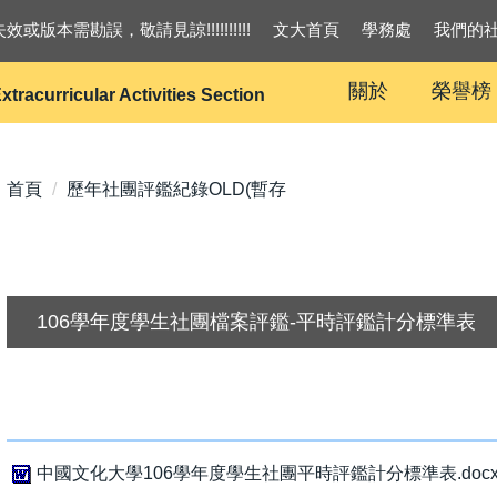
效或版本需勘誤，敬請見諒!!!!!!!!!!
文大首頁
學務處
我們的
關於
榮譽榜
xtracurricular Activities Section
首頁
歷年社團評鑑紀錄OLD(暫存
106學年度學生社團檔案評鑑-平時評鑑計分標準表
中國文化大學106學年度學生社團平時評鑑計分標準表.doc