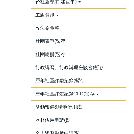
🚧社團導航(建置中)
主題資訊
🔧法令彙整
社團表單(暫存
社團總攬(暫存
行政講習、行政溝通座談會(暫存
歷年社團評鑑紀錄(暫存
歷年社團評鑑紀錄OLD(暫存
活動報備&場地借用(暫
器材借用申請(暫
全人學習點數申請(暫