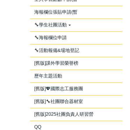
海報欄位張貼申請(暫
🔧學生社團活動
🔧海報欄位申請
🔧活動報備&場地登記
[舊版]課外學習榮譽榜
歷年主題活動
[舊版]💖國際志工服務團
[舊版]🔧社團聯合器材室
[舊版]2025社團負責人研習營
QQ