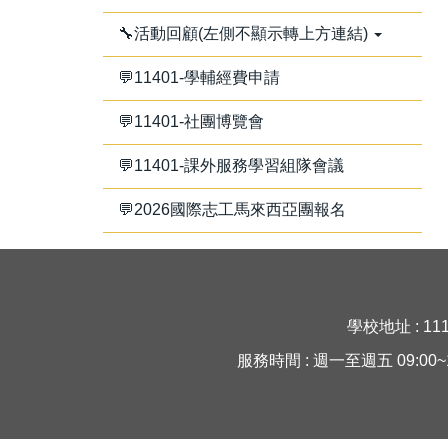
🔧活動回顧(左側不顯示轉上方連結)
💬11401-學輔經費申請
💬11401-社團博覽會
💬11401-課外服務學習組隊會議
💬2026國際志工馬來西亞團報名
學校地址 : 11
服務時間 : 週一至週五 09:00~16:30 