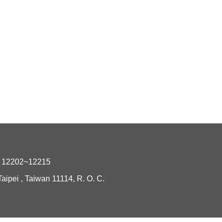
2202~12215
i , Taiwan 11114, R. O. C.