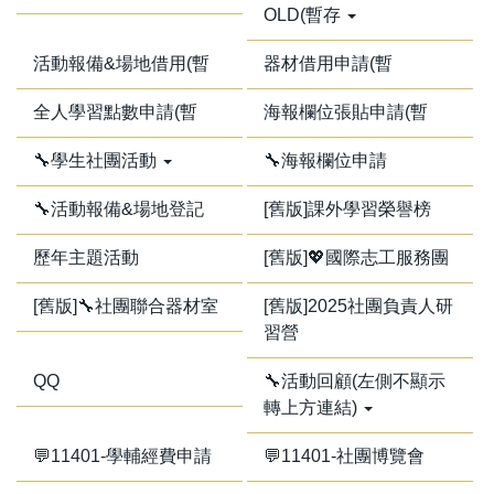
OLD(暫存
活動報備&場地借用(暫
器材借用申請(暫
全人學習點數申請(暫
海報欄位張貼申請(暫
🔧學生社團活動
🔧海報欄位申請
🔧活動報備&場地登記
[舊版]課外學習榮譽榜
歷年主題活動
[舊版]💖國際志工服務團
[舊版]🔧社團聯合器材室
[舊版]2025社團負責人研
習營
QQ
🔧活動回顧(左側不顯示
轉上方連結)
💬11401-學輔經費申請
💬11401-社團博覽會