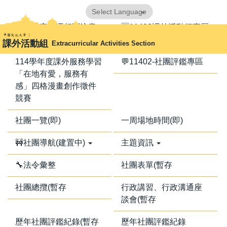
跳
Powered by
Translate
到
📢器材室搬遷相關注意
🈺11402課外活動行事曆
主
事項📢
課外活動組
Extracurricular Activities Section
要
內
114學年度課外服務學習
💬11402-社團評鑑專區
容
「在地有愛，服務有
區
感」四格漫畫創作徵件
競賽
社團一覽(即)
一周場地時間(即)
🚧社團導航(建置中)
主題資訊
🔧法令彙整
社團表單(暫存
社團總攬(暫存
行政講習、行政溝通座
談會(暫存
歷年社團評鑑紀錄(暫存
歷年社團評鑑紀錄