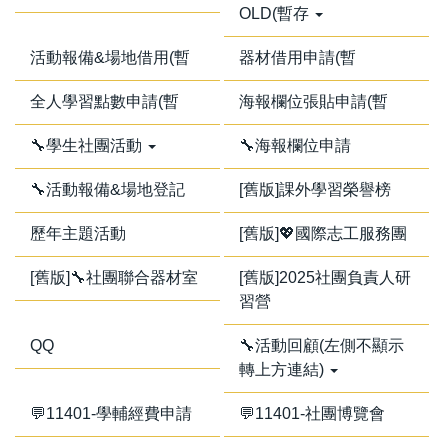
OLD(暫存
活動報備&場地借用(暫
器材借用申請(暫
全人學習點數申請(暫
海報欄位張貼申請(暫
🔧學生社團活動
🔧海報欄位申請
🔧活動報備&場地登記
[舊版]課外學習榮譽榜
歷年主題活動
[舊版]💖國際志工服務團
[舊版]🔧社團聯合器材室
[舊版]2025社團負責人研
習營
QQ
🔧活動回顧(左側不顯示
轉上方連結)
💬11401-學輔經費申請
💬11401-社團博覽會