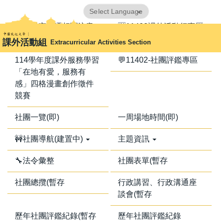
跳
Powered by
Translate
到
📢器材室搬遷相關注意
🈺11402課外活動行事曆
主
事項📢
課外活動組
Extracurricular Activities Section
要
內
114學年度課外服務學習
💬11402-社團評鑑專區
容
「在地有愛，服務有
區
感」四格漫畫創作徵件
競賽
社團一覽(即)
一周場地時間(即)
🚧社團導航(建置中)
主題資訊
🔧法令彙整
社團表單(暫存
社團總攬(暫存
行政講習、行政溝通座
談會(暫存
歷年社團評鑑紀錄(暫存
歷年社團評鑑紀錄