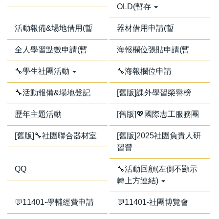
OLD(暫存
活動報備&場地借用(暫
器材借用申請(暫
全人學習點數申請(暫
海報欄位張貼申請(暫
🔧學生社團活動
🔧海報欄位申請
🔧活動報備&場地登記
[舊版]課外學習榮譽榜
歷年主題活動
[舊版]💖國際志工服務團
[舊版]🔧社團聯合器材室
[舊版]2025社團負責人研
習營
QQ
🔧活動回顧(左側不顯示
轉上方連結)
💬11401-學輔經費申請
💬11401-社團博覽會