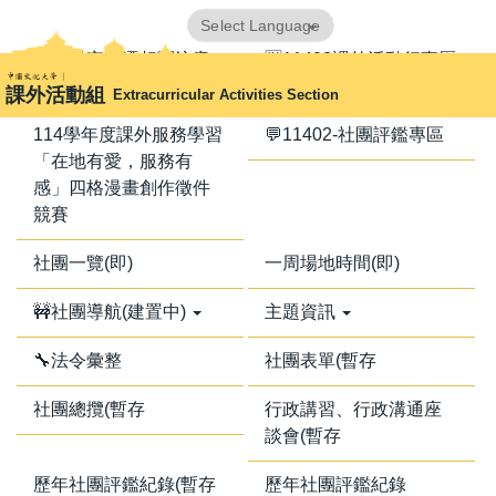
跳
Powered by
Translate
到
📢器材室搬遷相關注意
🈺11402課外活動行事曆
主
事項📢
課外活動組
Extracurricular Activities Section
要
內
114學年度課外服務學習
💬11402-社團評鑑專區
容
「在地有愛，服務有
區
感」四格漫畫創作徵件
競賽
社團一覽(即)
一周場地時間(即)
🚧社團導航(建置中)
主題資訊
🔧法令彙整
社團表單(暫存
社團總攬(暫存
行政講習、行政溝通座
談會(暫存
歷年社團評鑑紀錄(暫存
歷年社團評鑑紀錄