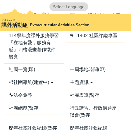
跳
Powered by
Translate
到
📢器材室搬遷相關注意
🈺11402課外活動行事曆
主
事項📢
課外活動組
Extracurricular Activities Section
要
內
114學年度課外服務學習
💬11402-社團評鑑專區
容
「在地有愛，服務有
區
感」四格漫畫創作徵件
競賽
社團一覽(即)
一周場地時間(即)
🚧社團導航(建置中)
主題資訊
🔧法令彙整
社團表單(暫存
社團總攬(暫存
行政講習、行政溝通座
談會(暫存
歷年社團評鑑紀錄(暫存
歷年社團評鑑紀錄