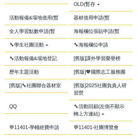
OLD(暫存
活動報備&場地借用(暫
器材借用申請(暫
全人學習點數申請(暫
海報欄位張貼申請(暫
🔧學生社團活動
🔧海報欄位申請
🔧活動報備&場地登記
[舊版]課外學習榮譽榜
歷年主題活動
[舊版]💖國際志工服務團
[舊版]🔧社團聯合器材室
[舊版]2025社團負責人研
習營
QQ
🔧活動回顧(左側不顯示
轉上方連結)
💬11401-學輔經費申請
💬11401-社團博覽會