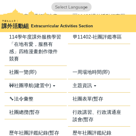
跳
Powered by
Translate
到
📢器材室搬遷相關注意
🈺11402課外活動行事曆
主
事項📢
課外活動組
Extracurricular Activities Section
要
內
114學年度課外服務學習
💬11402-社團評鑑專區
容
「在地有愛，服務有
區
感」四格漫畫創作徵件
競賽
社團一覽(即)
一周場地時間(即)
🚧社團導航(建置中)
主題資訊
🔧法令彙整
社團表單(暫存
社團總攬(暫存
行政講習、行政溝通座
談會(暫存
歷年社團評鑑紀錄(暫存
歷年社團評鑑紀錄