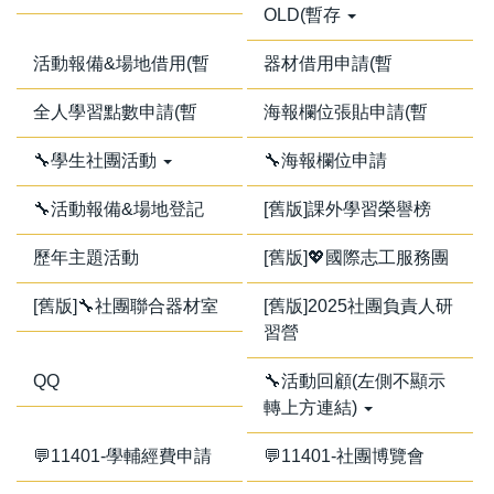
OLD(暫存
活動報備&場地借用(暫
器材借用申請(暫
全人學習點數申請(暫
海報欄位張貼申請(暫
🔧學生社團活動
🔧海報欄位申請
🔧活動報備&場地登記
[舊版]課外學習榮譽榜
歷年主題活動
[舊版]💖國際志工服務團
[舊版]🔧社團聯合器材室
[舊版]2025社團負責人研
習營
QQ
🔧活動回顧(左側不顯示
轉上方連結)
💬11401-學輔經費申請
💬11401-社團博覽會