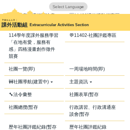
跳
Powered by
Translate
到
📢器材室搬遷相關注意
🈺11402課外活動行事曆
主
事項📢
課外活動組
Extracurricular Activities Section
要
內
114學年度課外服務學習
💬11402-社團評鑑專區
容
「在地有愛，服務有
區
感」四格漫畫創作徵件
競賽
社團一覽(即)
一周場地時間(即)
🚧社團導航(建置中)
主題資訊
🔧法令彙整
社團表單(暫存
社團總攬(暫存
行政講習、行政溝通座
談會(暫存
歷年社團評鑑紀錄(暫存
歷年社團評鑑紀錄