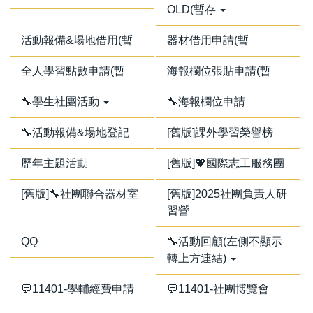
OLD(暫存
活動報備&場地借用(暫
器材借用申請(暫
全人學習點數申請(暫
海報欄位張貼申請(暫
🔧學生社團活動
🔧海報欄位申請
🔧活動報備&場地登記
[舊版]課外學習榮譽榜
歷年主題活動
[舊版]💖國際志工服務團
[舊版]🔧社團聯合器材室
[舊版]2025社團負責人研
習營
QQ
🔧活動回顧(左側不顯示
轉上方連結)
💬11401-學輔經費申請
💬11401-社團博覽會