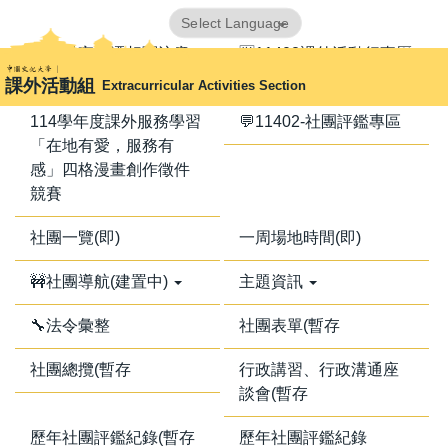
跳
Powered by
Translate
到
📢器材室搬遷相關注意
🈺11402課外活動行事曆
主
事項📢
課外活動組
Extracurricular Activities Section
要
內
114學年度課外服務學習
💬11402-社團評鑑專區
容
「在地有愛，服務有
區
感」四格漫畫創作徵件
競賽
社團一覽(即)
一周場地時間(即)
🚧社團導航(建置中)
主題資訊
🔧法令彙整
社團表單(暫存
社團總攬(暫存
行政講習、行政溝通座
談會(暫存
歷年社團評鑑紀錄(暫存
歷年社團評鑑紀錄