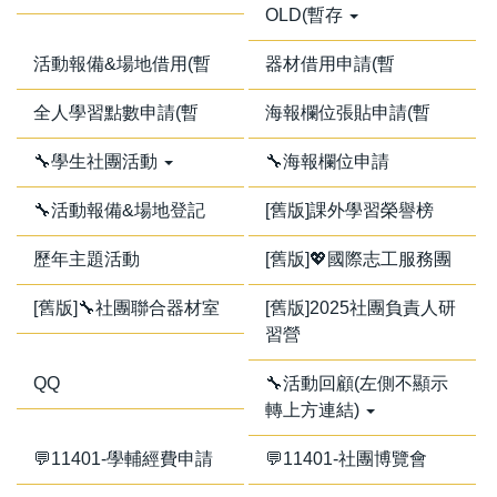
OLD(暫存
活動報備&場地借用(暫
器材借用申請(暫
全人學習點數申請(暫
海報欄位張貼申請(暫
🔧學生社團活動
🔧海報欄位申請
🔧活動報備&場地登記
[舊版]課外學習榮譽榜
歷年主題活動
[舊版]💖國際志工服務團
[舊版]🔧社團聯合器材室
[舊版]2025社團負責人研
習營
QQ
🔧活動回顧(左側不顯示
轉上方連結)
💬11401-學輔經費申請
💬11401-社團博覽會