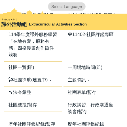
跳
Powered by
Translate
到
📢器材室搬遷相關注意
🈺11402課外活動行事曆
主
事項📢
課外活動組
Extracurricular Activities Section
要
內
114學年度課外服務學習
💬11402-社團評鑑專區
容
「在地有愛，服務有
區
感」四格漫畫創作徵件
競賽
社團一覽(即)
一周場地時間(即)
🚧社團導航(建置中)
主題資訊
🔧法令彙整
社團表單(暫存
社團總攬(暫存
行政講習、行政溝通座
談會(暫存
歷年社團評鑑紀錄(暫存
歷年社團評鑑紀錄