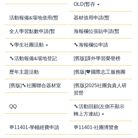
OLD(暫存
活動報備&場地借用(暫
器材借用申請(暫
全人學習點數申請(暫
海報欄位張貼申請(暫
🔧學生社團活動
🔧海報欄位申請
🔧活動報備&場地登記
[舊版]課外學習榮譽榜
歷年主題活動
[舊版]💖國際志工服務團
[舊版]🔧社團聯合器材室
[舊版]2025社團負責人研
習營
QQ
🔧活動回顧(左側不顯示
轉上方連結)
💬11401-學輔經費申請
💬11401-社團博覽會