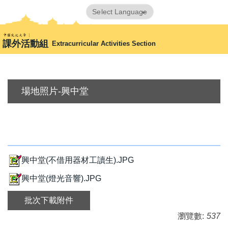
跳
Powered by
Translate
到
首頁
🔧活動報備&場地登記
主
課外活動組
Extracurricular Activities Section
要
內
容
區
場地照片-興中堂
興中堂(不借用器材工讀生).JPG
興中堂(燈光音響).JPG
批次下載附件
瀏覽數:
537