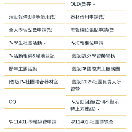
OLD(暫存
活動報備&場地借用(暫
器材借用申請(暫
全人學習點數申請(暫
海報欄位張貼申請(暫
🔧學生社團活動
🔧海報欄位申請
🔧活動報備&場地登記
[舊版]課外學習榮譽榜
歷年主題活動
[舊版]💖國際志工服務團
[舊版]🔧社團聯合器材室
[舊版]2025社團負責人研
習營
QQ
🔧活動回顧(左側不顯示
轉上方連結)
💬11401-學輔經費申請
💬11401-社團博覽會