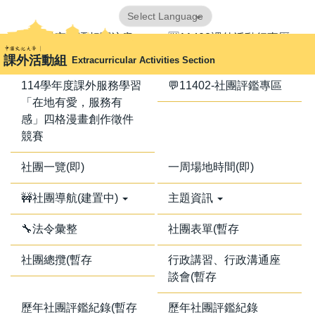
跳
Powered by
Translate
到
📢器材室搬遷相關注意
🈺11402課外活動行事曆
主
事項📢
課外活動組
Extracurricular Activities Section
要
內
114學年度課外服務學習
💬11402-社團評鑑專區
容
「在地有愛，服務有
區
感」四格漫畫創作徵件
競賽
社團一覽(即)
一周場地時間(即)
🚧社團導航(建置中)
主題資訊
🔧法令彙整
社團表單(暫存
社團總攬(暫存
行政講習、行政溝通座
談會(暫存
歷年社團評鑑紀錄(暫存
歷年社團評鑑紀錄