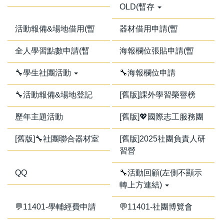
OLD(暫存
活動報備&場地借用(暫
器材借用申請(暫
全人學習點數申請(暫
海報欄位張貼申請(暫
🔧學生社團活動
🔧海報欄位申請
🔧活動報備&場地登記
[舊版]課外學習榮譽榜
歷年主題活動
[舊版]💖國際志工服務團
[舊版]🔧社團聯合器材室
[舊版]2025社團負責人研
習營
QQ
🔧活動回顧(左側不顯示
轉上方連結)
💬11401-學輔經費申請
💬11401-社團博覽會