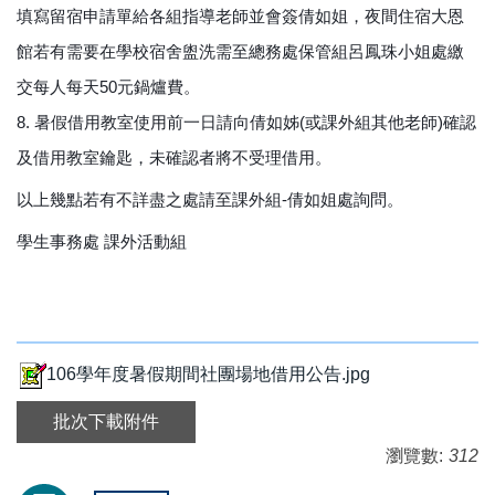
填寫留宿申請單給各組指導老師並會簽倩如姐，夜間住宿大恩
館若有需要在學校宿舍盥洗需至總務處保管組呂鳳珠小姐處繳
交每人每天50元鍋爐費。
8. 暑假借用教室使用前一日請向倩如姊(或課外組其他老師)確認
及借用教室鑰匙，未確認者將不受理借用。
以上幾點若有不詳盡之處請至課外組-倩如姐處詢問。
學生事務處 課外活動組
106學年度暑假期間社團場地借用公告.jpg
批次下載附件
瀏覽數:
312