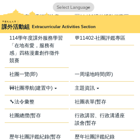
跳
Powered by
Translate
到
📢器材室搬遷相關注意
🈺11402課外活動行事曆
主
事項📢
課外活動組
Extracurricular Activities Section
要
內
114學年度課外服務學習
💬11402-社團評鑑專區
容
「在地有愛，服務有
區
感」四格漫畫創作徵件
競賽
社團一覽(即)
一周場地時間(即)
🚧社團導航(建置中)
主題資訊
🔧法令彙整
社團表單(暫存
社團總攬(暫存
行政講習、行政溝通座
談會(暫存
歷年社團評鑑紀錄(暫存
歷年社團評鑑紀錄