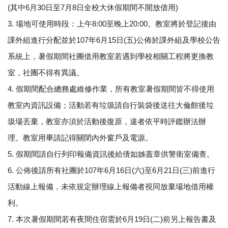
(其中6月30日至7月8日全校大休假期間不開放借用)
3. 場地可使用時段：上午8:00至晚上20:00。教室將於登記後由
課外組進行分配並於107年6月15日(五)公佈於課外組及學校公告
系統上，暑假期間社團借用教室若遇到學校相關工程將更換教
室，社團不得有異議。
4. 假期間配合總務處維修作業，所有教室暑假期間皆不得使用
教室內資訊設備；活動若有垃圾請自行裝袋後送往大倫館後垃
圾場丟棄，教室亦須於活動後復原，違者依平時評鑑辦法辦
理。教室用畢請記得關閉內外窗戶及電源。
5. 假期間請自行列印報備資訊後給倩如姊蓋章供警衛室備查。
6. 公佈後請所有社團於107年6月16日(六)至6月21日(三)前進行
活動線上報備，未依規定辦理線上報備者視同放棄場地借用權
利。
7. 本次暑假期間若有夜間住宿需於6月19日(二)前另上報告書及