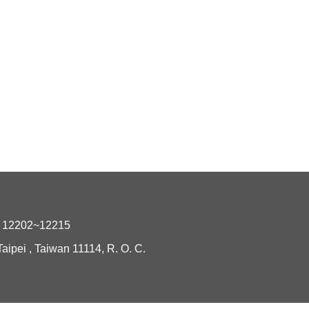
2202~12215
i , Taiwan 11114, R. O. C.