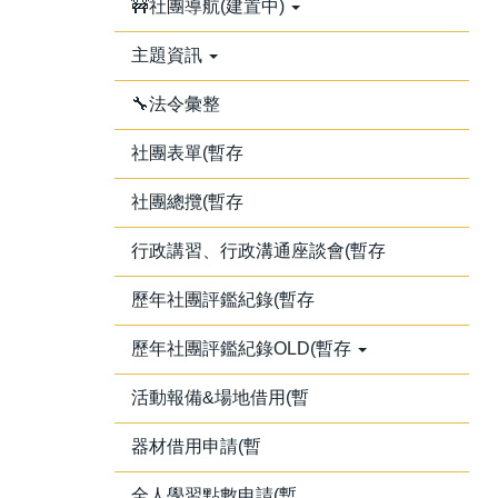
🚧社團導航(建置中)
主題資訊
🔧法令彙整
社團表單(暫存
社團總攬(暫存
行政講習、行政溝通座談會(暫存
歷年社團評鑑紀錄(暫存
歷年社團評鑑紀錄OLD(暫存
活動報備&場地借用(暫
器材借用申請(暫
全人學習點數申請(暫