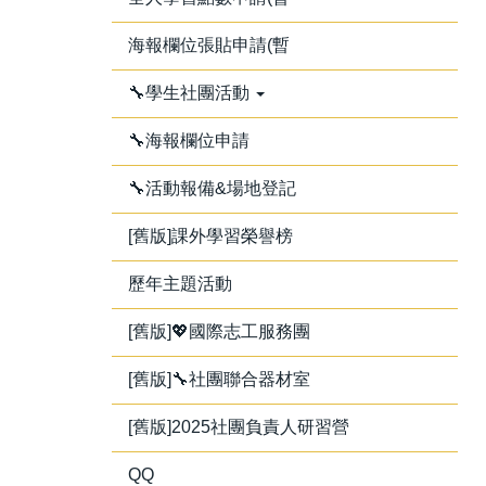
海報欄位張貼申請(暫
🔧學生社團活動
🔧海報欄位申請
🔧活動報備&場地登記
[舊版]課外學習榮譽榜
歷年主題活動
[舊版]💖國際志工服務團
[舊版]🔧社團聯合器材室
[舊版]2025社團負責人研習營
QQ