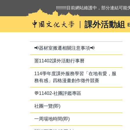
跳
!!!!!!!!!目前網站維護中，部分連結可能失
到
主
課外活動組
E
要
內
容
區
📢器材室搬遷相關注意事項📢
🈺11402課外活動行事曆
114學年度課外服務學習「在地有愛，服
務有感」四格漫畫創作徵件競賽
💬11402-社團評鑑專區
社團一覽(即)
一周場地時間(即)