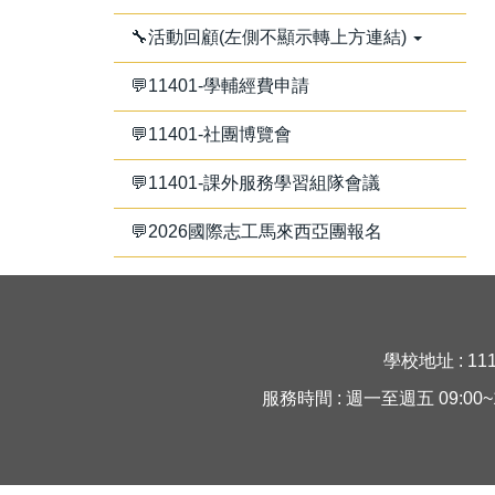
🔧活動回顧(左側不顯示轉上方連結)
💬11401-學輔經費申請
💬11401-社團博覽會
💬11401-課外服務學習組隊會議
💬2026國際志工馬來西亞團報名
學校地址 : 11
服務時間 : 週一至週五 09:00~16:30 