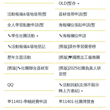
OLD(暫存
活動報備&場地借用(暫
器材借用申請(暫
全人學習點數申請(暫
海報欄位張貼申請(暫
🔧學生社團活動
🔧海報欄位申請
🔧活動報備&場地登記
[舊版]課外學習榮譽榜
歷年主題活動
[舊版]💖國際志工服務團
[舊版]🔧社團聯合器材室
[舊版]2025社團負責人研
習營
QQ
🔧活動回顧(左側不顯示
轉上方連結)
💬11401-學輔經費申請
💬11401-社團博覽會