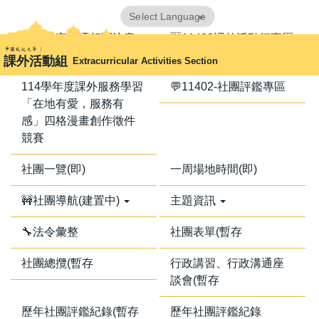
跳
Powered by
Translate
到
📢器材室搬遷相關注意
🈺11402課外活動行事曆
主
事項📢
課外活動組
Extracurricular Activities Section
要
內
114學年度課外服務學習
💬11402-社團評鑑專區
容
「在地有愛，服務有
區
感」四格漫畫創作徵件
競賽
社團一覽(即)
一周場地時間(即)
🚧社團導航(建置中)
主題資訊
🔧法令彙整
社團表單(暫存
社團總攬(暫存
行政講習、行政溝通座
談會(暫存
歷年社團評鑑紀錄(暫存
歷年社團評鑑紀錄