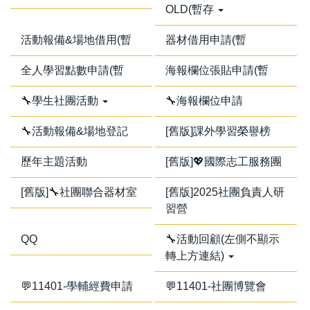
OLD(暫存
活動報備&場地借用(暫
器材借用申請(暫
全人學習點數申請(暫
海報欄位張貼申請(暫
🔧學生社團活動
🔧海報欄位申請
🔧活動報備&場地登記
[舊版]課外學習榮譽榜
歷年主題活動
[舊版]💖國際志工服務團
[舊版]🔧社團聯合器材室
[舊版]2025社團負責人研
習營
QQ
🔧活動回顧(左側不顯示
轉上方連結)
💬11401-學輔經費申請
💬11401-社團博覽會