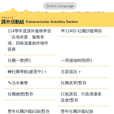
跳
Powered by
Translate
到
📢器材室搬遷相關注意
🈺11402課外活動行事曆
主
事項📢
課外活動組
Extracurricular Activities Section
要
內
114學年度課外服務學習
💬11402-社團評鑑專區
容
「在地有愛，服務有
區
感」四格漫畫創作徵件
競賽
社團一覽(即)
一周場地時間(即)
🚧社團導航(建置中)
主題資訊
🔧法令彙整
社團表單(暫存
社團總攬(暫存
行政講習、行政溝通座
談會(暫存
歷年社團評鑑紀錄(暫存
歷年社團評鑑紀錄